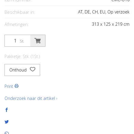
Beschikbaar in:
AT, DE, CH, EU, Op verzoek
Afmetingen:
313
x
125
x
219
cm
St.
Pakketje: Stk. (1St.)
Onthoud
Print
Onderzoek naar dit artikel ›