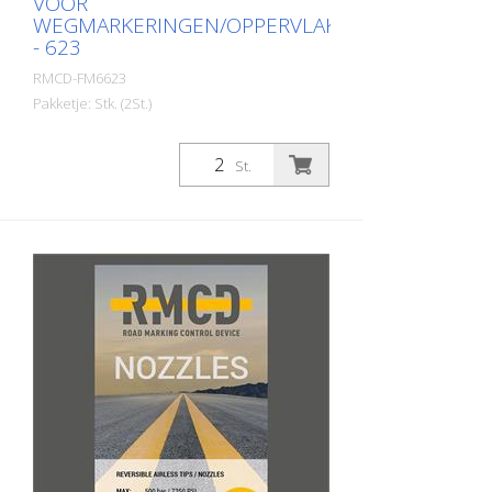
VOOR
WEGMARKERINGEN/OPPERVLAKMARKERINGEN
- 623
RMCD-FM6623
Pakketje: Stk. (2St.)
2 airless spuitkoppen voor
lijnmarkeringen inclusief afdichtingen. De
St.
airless omkeerbare nozzles zijn speciaal
ontwikkeld voor oppervlaktemarkeringen
op wegen, parkings, luchthavens,
sportterreinen en industriële hallen. Het
speciale ontwerp van de spuitmond zorgt
voor optimale resultaten bij
oppervlaktemarkering. Afmetingen: 623
Spuithoek: 60 graden Kleur: zwart Zwart
Boring: 0,023 inch Model: RMCD Airless
Tip Gemaakt in EUROPA! Installatie-
instructies: Gebruik alleen een intacte
spuitmondbeschermer! Zorg ervoor dat
de stalen afdichting met kunststof ring
correct is geïnstalleerd. Grijp nooit in de