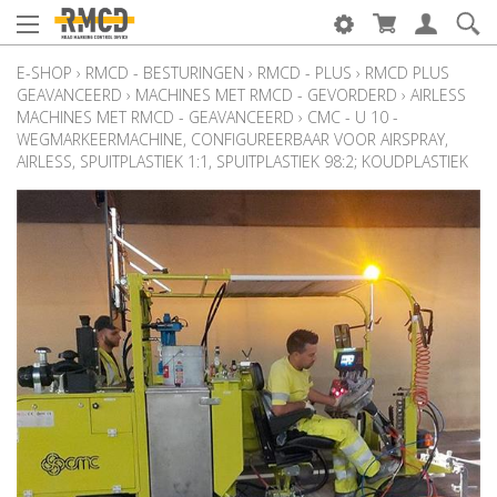
E-SHOP
›
RMCD - BESTURINGEN
›
RMCD - PLUS
›
RMCD PLUS
GEAVANCEERD
›
MACHINES MET RMCD - GEVORDERD
›
AIRLESS
MACHINES MET RMCD - GEAVANCEERD
›
CMC - U 10 -
WEGMARKEERMACHINE, CONFIGUREERBAAR VOOR AIRSPRAY,
AIRLESS, SPUITPLASTIEK 1:1, SPUITPLASTIEK 98:2; KOUDPLASTIEK