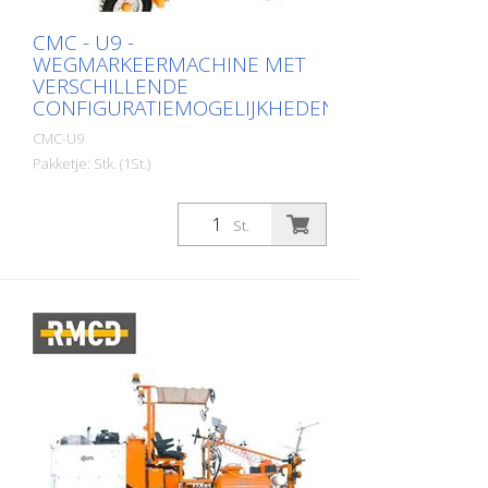
CMC - U9 -
WEGMARKEERMACHINE MET
VERSCHILLENDE
CONFIGURATIEMOGELIJKHEDEN
CMC-U9
Pakketje: Stk. (1St.)
Zelfrijdende airless-markeermachine met
bestuurdersstoel voor werkzaamheden
St.
waarbij een grote verfcapaciteit, een hoge
markeerprestatie en stabiliteit moeten
worden gegarandeerd door een
compacte 4-wielige machine met
bestuurdersstoel. De zelfrijdende
markeermachine met bestuurdersstoel
en hydraulische aandrijving kan naar wens
worden geconfigureerd. Door de
compacte bouw is deze wendbare
wegmarkeermachine de ideale oplossing
voor alle (ook omvangrijke)
markeerwerkzaamheden in stedelijke