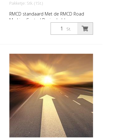
Pakketje: Stk. (1St.)
RMCD standaard Met de RMCD Road
Marking Control Device hebben we een
volledig nieuw systeem ontwikkeld om
St.
wegmarkeringsmachines met meer
gemak te bedienen. Het RMCD CAN-
bussysteem vormt de basis. In
combinatie met de RMCD-Drive, het
intuïtieve bedieningselement, kun je alle
relevante informatie aflezen op het
hogeresolutiedisplay of gewoon invoeren.
Naast een compleet nieuwe
gebruikersinterface (RMCD interface)
hebben we extra functionaliteiten
ingebouwd. Zoals het wijzigen van de lijn-
of spleetlengte tijdens het werk. Een
herinneringsfunctie voor diensten en nog
veel meer. Voordelen van de RMCD-
standaard: - RMCD-Road Marking Control
Device - Standaard - RMCD-Drive (unieke
bediening) - RMCD-interface (moderne,
kleuren gebruikersinterface) - RMCD CAN-