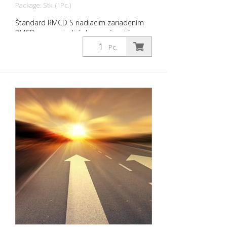
Package: Stk. (1Pc.)
Štandard RMCD S riadiacim zariadením
RMCD sme vyvinuli úplne nový systém na
pohodlnejšiu obsluhu strojov na značenie
Pc.
ciest. Základom je systém zbernice CAN
RMCD. V spojení s intuitívnym ovládacím
prvkom RMCD-Drive si môžete všetky
dôležité informácie prečítať na displeji s
vysokým rozlíšením alebo ich jednoducho
zadať. Okrem úplne nového
používateľského rozhrania (rozhranie
RMCD) sme zapracovali ďalšie funkcie.
Ako napríklad zmena dĺžky čiary alebo
medzery počas práce. Funkcia
pripomienkovania služieb a mnoho
ďalšieho. Výhody RMCD Standard: - RMCD
- Zariadenie na kontrolu dopravného
značenia - Štandard - RMCD-Drive
(jedinečná manipulácia) - Rozhranie RMCD
(moderné, farebné používateľské
rozhranie) - RMCD zbernica CAN - 5-
palcový farebný displej s vysokým