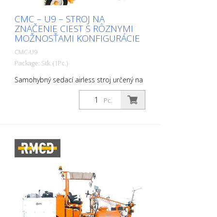
CMC – U9 – STROJ NA
ZNAČENIE CIEST S RÔZNYMI
MOŽNOSŤAMI KONFIGURÁCIE
CMC-U9
Package: Stk. (1Pc.)
Samohybný sedací airless stroj určený na
práce, pri ktorých je potrebné zabezpečiť
veľkú kapacitu farby, vysoký výkon pri
Pc.
značení a stabilitu pomocou
kompaktného 4-kolesového sedacieho
stroja. Tento samohybný sedací
značkovací stroj s hydraulickým pohonom
je možné individuálne konfigurovať. Vďaka
kompaktnej konštrukcii je tento obratný
stroj na značenie ciest ideálnym riešením
pre akékoľvek (aj rozsiahle) značenie v
mestskom prostredí. Benzínový motor: -
externý generátor na nabíjanie batérie -
odstredivý disk Svetlá, smerovky a
výstražné svetlo Hydraulický pohon s: - 2