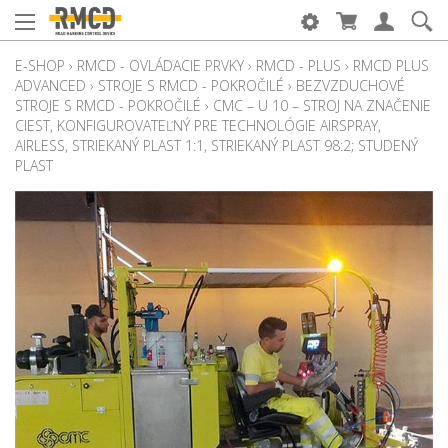
E-SHOP
›
RMCD - OVLÁDACIE PRVKY
›
RMCD - PLUS
›
RMCD PLUS
ADVANCED
›
STROJE S RMCD - POKROČILÉ
›
BEZVZDUCHOVÉ
STROJE S RMCD - POKROČILÉ
›
CMC – U 10 – STROJ NA ZNAČENIE
CIEST, KONFIGUROVATEĽNÝ PRE TECHNOLÓGIE AIRSPRAY,
AIRLESS, STRIEKANÝ PLAST 1:1, STRIEKANÝ PLAST 98:2; STUDENÝ
PLAST