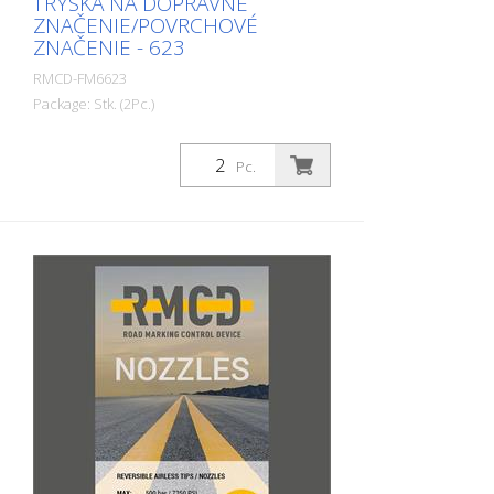
TRYSKA NA DOPRAVNÉ
ZNAČENIE/POVRCHOVÉ
ZNAČENIE - 623
RMCD-FM6623
Package: Stk. (2Pc.)
2 bezvzduchové trysky na značenie čiar
vrátane tesnení. Bezvzduchové
Pc.
obojstranné trysky boli špeciálne vyvinuté
na povrchové značenie ciest, parkovísk,
letísk, športovísk a priemyselných hál.
Špeciálna konštrukcia trysky umožňuje
dosiahnuť optimálne výsledky pri
povrchovom značení. Veľkosť: 623 Uhol
rozstreku: 60 stupňov Farba: čierna
Čierna Otvory: 0,023 palca Model: RMCD
Airless Tip Vyrobené v EURÓPE! Návod na
inštaláciu: Používajte len neporušený
ochranný kryt trysky! Uistite sa, že oceľové
tesnenie s plastovým krúžkom je správne
nainštalované. Nikdy nesiahajte do
striekacej trysky. Môže to viesť k vážnym