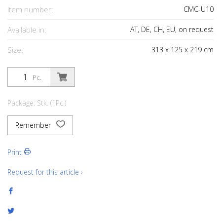
Item number:
CMC-U10
Available in:
AT, DE, CH, EU, on request
Size:
313
x
125
x
219
cm
Pc.
Package: Stk. (1Pc.)
Remember
Print
Request for this article ›