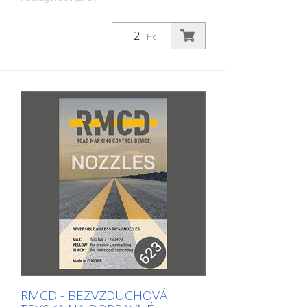
bezvzduchovej trysky). - Vložte trysku do
držiaka trysky - Naskrutkujte držiak trysky
na striekaciu pištoľ a pevne utiahnite
Pc.
skrutku Čistenie: - Ak umiestnite
bezvzduchovú trysku s držiakom trysky do
čistiaceho riedidla, skontrolujte, či je
tesnenie stále vložené v držiaku trysky,
keď ho vyberáte a nasadzujete na
striekaciu pištoľ. - Pri tomto procese
používajte rukavice. Čistiace riedidlo je
škodlivé pre vaše zdravie. Balenie: - V
elegantnom kartónovom obale. Môže sa
otvárať a zatvárať aj v rukaviciach. -
Tesnenia sú balené samostatne v
papierovom vrecku. - Už žiadne blistrové
balenie, ktoré sa na stavbe ťažko otvára.
VYROBENÉ V EURÓPE
RMCD - BEZVZDUCHOVÁ