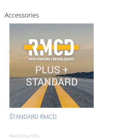
čistiaceho riedidla, skontrolujte, či je
tesnenie stále vložené v držiaku trysky,
Accessories
keď ho vyberáte a nasadzujete na
striekaciu pištoľ. - Pri tomto procese
používajte rukavice. Čistiace riedidlo je
škodlivé pre vaše zdravie. Balenie: - V
elegantnom kartónovom obale. Môže sa
otvárať a zatvárať aj v rukaviciach. -
Tesnenia sú balené samostatne v
papierovom vrecku. - Už žiadne blistrové
balenie, ktoré sa na stavbe ťažko otvára.
VYROBENÉ V EURÓPE
ŠTANDARD RMCD
RMCD-Plus-STD