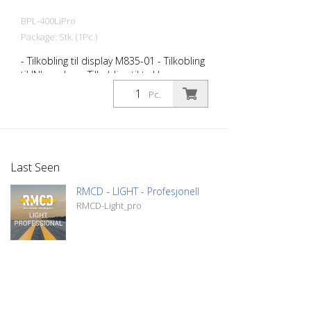
BPL-400LiPro
Package: Stk. (1Pc.)
- Tilkobling til display M835-01 - Tilkobling
til INI-markør - Tilkobling til trykksensor -
Tilkobling til dreiekoder - Tilkobling til
Pc.
strømforsyning Egnet for RMCD-Light
Last Seen
RMCD - LIGHT - Profesjonell
RMCD-Light_pro