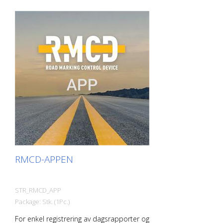
RMCD er også tilgjengelig som private
label! - For din personlige
merkevarebygging som merkefirma - For
merkevarebygging som produsent av
merkemaskiner eller forhandler
RMCD-APPEN
STR_RMCD_APP
Package: Stk. (1Pc.)
For enkel registrering av dagsrapporter og