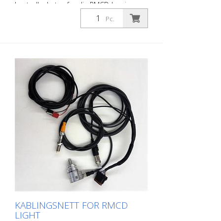
kontrollenheten for din RMCD-løsning. -
Dimbare LED-indikatorer og symboler -
Pc.
Beskyttelsesklasse IP67 - Vibrasjons- og
støtbestandig - Driftstemperatur - 40 ° C
til + 85 ° C - Levetid: Opptil 500000
koblingssykluser - Mulighet for tilordning
av flere knapper - Driftsspenning 6 - 30 V
KABLINGSNETT FOR RMCD
LIGHT