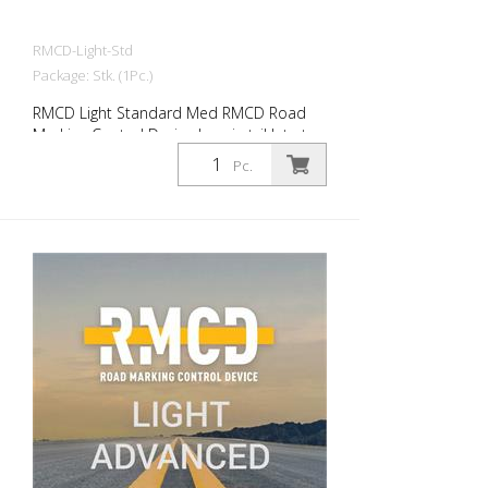
RMCD-Light-Std
Package: Stk. (1Pc.)
RMCD Light Standard Med RMCD Road
Marking Control Device har vi utviklet et
helt nytt system for mer komfortabel
Pc.
betjening av veimerkemaskiner. Du slipper
å måle med målehjul,
rullehastighetsmåler, rullemeter eller
tommestokk RMCD-Light gjør det for deg!
Du sparer verdifull arbeidstid, som du kan
bruke til andre aktiviteter. For kontroll av -
hastighet - Trykk på airless- eller airspray-
systemer - Registrering av merkearbeid
Forbedret merkekvalitet Still inn RMCD-
Light på standarddyse og
standardmateriale. Dette gir deg en
optimal lagtykkelse ved en bestemt
hastighet. Kalibreringsfunksjon RMCD-
Light kan kalibreres i lengden for å oppnå
optimale resultater. Dette er viktig for