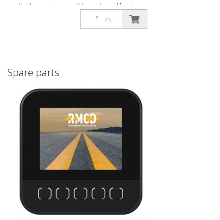
etterberegning. - nettbasert applikasjon -
fungerer på smarttelefon / nettbrett / PC -
Pc.
kan tilpasses etter dine behov - lagre
bilder av produktene og aktivitetene dine
- legg ved bilder fra byggeplassen i
arbeidsrapporten din - opprett
arbeidsrapporten din DIGITALT mens du
Spare parts
fortsatt er på byggeplassen - send
arbeidsrapporten din som PDF direkte fra
byggeplassen - reduserer risikoen for
glemte oppgaver - øker likviditeten
gjennom raskere fakturering - imponerer
kundene dine med din hurtighet Blir
demonstrert på Intertraffic 2026 på
Zirocco-standen 07.407.