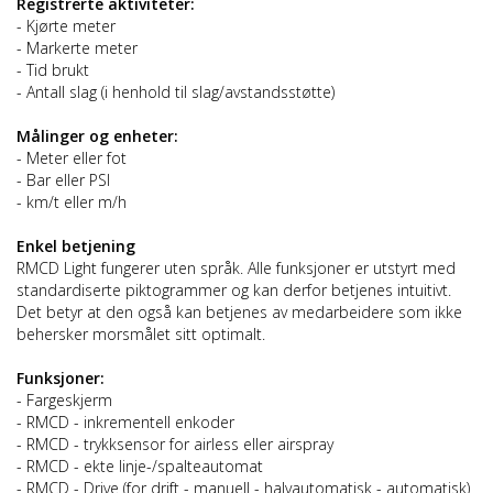
Registrerte aktiviteter:
- Kjørte meter
- Markerte meter
- Tid brukt
- Antall slag (i henhold til slag/avstandsstøtte)
Målinger og enheter:
- Meter eller fot
- Bar eller PSI
- km/t eller m/h
Enkel betjening
RMCD Light fungerer uten språk. Alle funksjoner er utstyrt med
standardiserte piktogrammer og kan derfor betjenes intuitivt.
Det betyr at den også kan betjenes av medarbeidere som ikke
behersker morsmålet sitt optimalt.
Funksjoner:
- Fargeskjerm
- RMCD - inkrementell enkoder
- RMCD - trykksensor for airless eller airspray
- RMCD - ekte linje-/spalteautomat
- RMCD - Drive (for drift - manuell - halvautomatisk - automatisk)