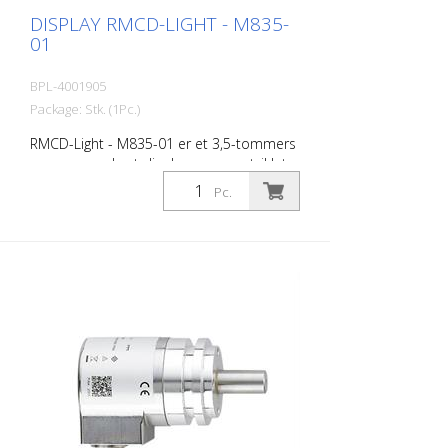
DISPLAY RMCD-LIGHT - M835-
01
BPL-4001905
Package: Stk. (1Pc.)
RMCD-Light - M835-01 er et 3,5-tommers
programmerbart display som er utviklet
for bruk i kjøretøy og off-highway-
Pc.
maskiner. DSEM835 gir brukeren
enestående fleksibilitet. DSEM835 er
konfigurert med CODESYS 3.5.
Nøkkelfunksjonene i produktet inkluderer:
Multifunksjonelle innganger, fleksible
utganger, oppvarmet optisk limt skjerm
og støtte for Tier 4F Stage 5-motorer.