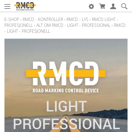
E-SHOP
›
RMCD - KONTROLLER
›
RMCD - LYS
›
RMCD LIGHT -
PROFESJONELL
›
ALT OM RMCD - LIGHT - PROFESSIONAL
›
RMCD
- LIGHT - PROFESJONELL