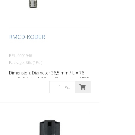
RMCD-KODER
BPL-4001946
Package: Stk. (1Pc.)
Dimensjon: Diameter 36,5 mm / L = 76
mm Solid aksel: 10mm Oppløsning: 4096
trinn, r4096 omdreininger, 24 bit; IP68; IP
Pc.
69K uten pick-up hjul