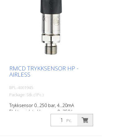
RMCD TRYKKSENSOR HP -
AIRLESS
BPL-4001945
Package: Stk. (1Pc.)
Trykksensor 0...250 bar, 4...20mA
Elektronisk trykksensor; 0...250 bar;
0...3625 psi; 1/4'' utvendig gjenge rAnalogt
Pc.
signal; 4...20 mA DEUTSCH-kontakt (DT04-
3P)