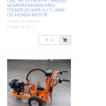
CMC AR 30 PROP-H - AIRLESS
VEIMERKEMASKIN MED
STEMPELPUMPE 6,17 L/MIN
OG HONDA-MOTOR
CMC-MTLAR30PRO-P-H
Package: Stk. (1Pc.)
Enkel, lett og ukomplisert hånddrevet
veimerkemaskin for mindre oppmerking i
Pc.
profesjonell eller kommunal sektor!
Utstyrt med stempelpumpe.
Bensinmotor: - Honda - Effekt 6 hk -
Manuell starter (Du kan raskt bytte ut
bensinmotoren med en passende
elektrisk motor på bare noen få minutter.
(Se følgende artikler) Håndstyrt maskin:
Det er også mulig å utstyre AR 30 Pro
med HMC eller HMC-C, en hydraulisk
drivvogn. (Se de påfølgende artiklene)
Parkeringsbrems på bakhjulet Justerbart
forhjul, for å markere trange radier. Det
kan låses eller låses opp under arbeidet
ved hjelp av en spak på styret. Styrets