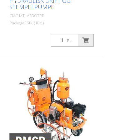
HYDRAULISK DRIFT OG
STEMPELPUMPE
CMC-MTLAR30ITPP
Package: Stk. (1Pc.)
Selvgående, luftløs veimerkemaskin med
hydraulisk drift. Ideell for merking i
Pc.
kommuner og byer eller på større
parkeringsplasser. Maskinen kan også
utstyres med sprøyteplastsystem.
Bensinmotor: - Effekt 7 hk - Manuell start
- Sentrifugalskive Hydraulisk drivverk med:
- 2 motorer direkte på bakhjulene -
Håndtakskontroll: styrer forover, bakover
og i nøytral posisjon - VARIABLE-FLOW
PUMPE: garanterer økt sikkerhet for
føreren og bedre ytelse. Muliggjør merking
selv på bratte veier Parkering - Bremse på
bakhjulet C 8000 Automatisk
linje-/avstandsmerke eller RMCD -
kontrollenhet for veimerking Sannsynligvis
det mest brukervennlige systemet for
veimerking! Med høyoppløselig