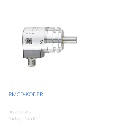
RMCD-KODER
BPL-4001946
Package: Stk. (1Pc.)