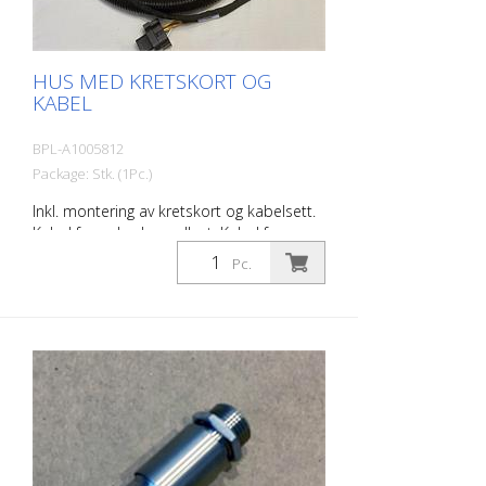
HUS MED KRETSKORT OG
KABEL
BPL-A1005812
Package: Stk. (1Pc.)
Inkl. montering av kretskort og kabelsett.
Kabel for enkoder vedlagt. Kabel for
ekstra sensorer, telematikkmodul og
Pc.
aktuatorer.