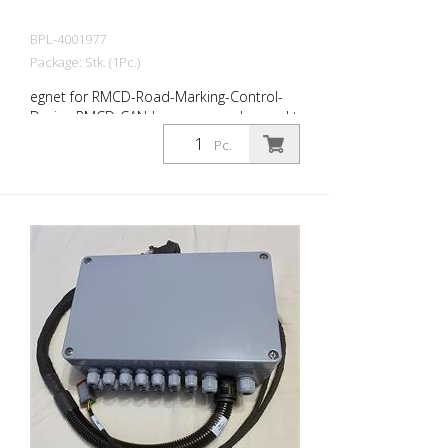
BPL-4001977
Package: Stk. (1Pc.)
egnet for RMCD-Road-Marking-Control-
Device RMCD-CAN-bussen er en kompakt
styreenhet. Modulen er beskyttet av det
Pc.
velprøvde, robuste og kompakte
kabinettet som er spesialdesignet for off-
highway-kjøretøyindustrien. - 30 innganger
og utganger - 10 analoge innganger - 4
timer-innganger - 9 PWM-utganger - 2
digitale utganger - 6 ratiometriske
spenningsutganger - Robust, svært
kompakt hus - Vanntett, 48-pinners
kontaktplugg - 2 CAN-bussgrensesnitt