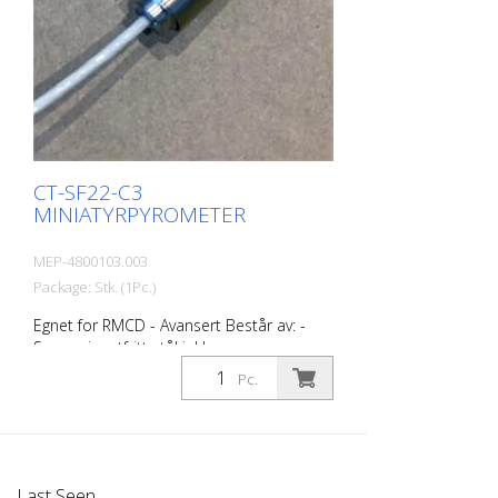
CT-SF22-C3
MINIATYRPYROMETER
MEP-4800103.003
Package: Stk. (1Pc.)
Egnet for RMCD - Avansert Består av: -
Sensor i rustfritt stål inkl.
monteringsmutter (M12x1) - 3 m
Pc.
sensorkabel - Kontrollenhet med LCD-
display og programmeringsknapper -
Bruksanvisning
Last Seen