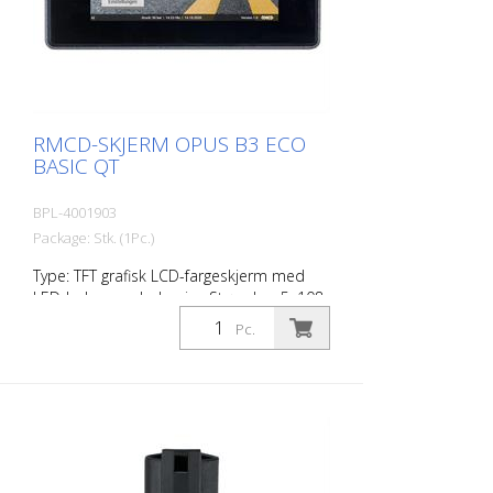
RMCD-SKJERM OPUS B3 ECO
BASIC QT
BPL-4001903
Package: Stk. (1Pc.)
Type: TFT grafisk LCD-fargeskjerm med
LED-bakgrunnsbelysning Størrelse: 5, 108
mm (B) x 64,8 mm (H) Oppløsning: 800 x
Pc.
480 px (WVGA), 15:9 Farger: 16,7 millioner
Lysstyrke: typ. 800 cd/m² Kontrastforhold:
typisk 700:1 egnet for: RMCD-standard
RMCD-Advanced RMCD-Professional