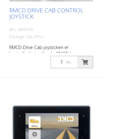
RMCD DRIVE CAB CONTROL
JOYSTICK
BPL-4000109
Package: Stk. (1Pc.)
RMCD-Drive Cab-joysticken er
kontrollenheten for din RMCD-løsning. -
Dimbare LED-indikatorer og symboler -
Pc.
Beskyttelsesklasse IP67 - Vibrasjons- og
støtbestandig - Driftstemperatur - 40 ° C
til + 85 ° C - Levetid: Opptil 500000
koblingssykluser - Mulighet for tilordning
av flere knapper - Driftsspenning 6 - 30 V