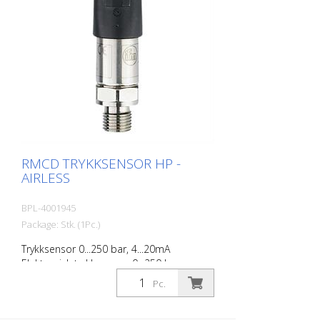
RMCD TRYKKSENSOR HP -
AIRLESS
BPL-4001945
Package: Stk. (1Pc.)
Trykksensor 0...250 bar, 4...20mA
Elektronisk trykksensor; 0...250 bar;
0...3625 psi; 1/4'' utvendig gjenge rAnalogt
Pc.
signal; 4...20 mA DEUTSCH-kontakt (DT04-
3P)