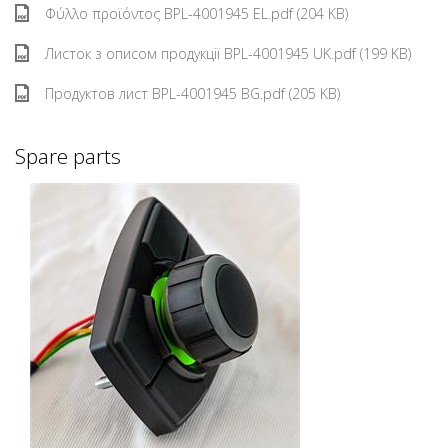
Φύλλο προϊόντος BPL-4001945 EL.pdf (204 KB)
Листок з описом продукції BPL-4001945 UK.pdf (199 KB)
Продуктов лист BPL-4001945 BG.pdf (205 KB)
Spare parts