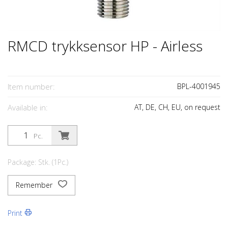
RMCD trykksensor HP - Airless
Item number:
BPL-4001945
Available in:
AT, DE, CH, EU, on request
Pc.
Package: Stk. (1Pc.)
Remember
Print