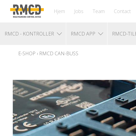
Hjem
Jobs
Team
Contact
RMCD - KONTROLLER
RMCD APP
RMCD-TI
E-SHOP
›
RMCD CAN-BUSS