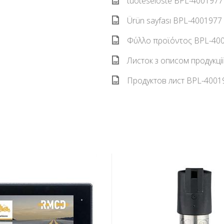
tuoteseloste BPL-4001977 
Ürün sayfası BPL-4001977 
Φύλλο προϊόντος BPL-4001
Листок з описом продукці
Продуктов лист BPL-40019