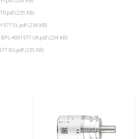
FI.pdf (226 KB)
TR.pdf (235 KB)
977 EL.pdf (234 KB)
ї BPL-4001977 UK.pdf (234 KB)
77 BG.pdf (235 KB)