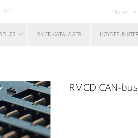
GTC
Norsk
LBEHØR
RMCD-KATALOGER
HØYDEPUNKTE
RMCD CAN-bus