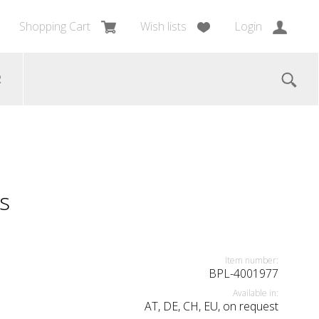
Shopping Cart
Wish lists
Login
R
s
Item number:
BPL-4001977
Available in:
AT, DE, CH, EU, on request