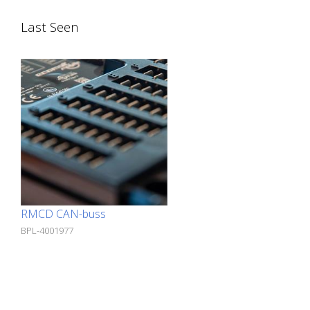
spesialdesignet for off-highway-
Last Seen
kjøretøyindustrien. - 30 innganger og
utganger - 10 analoge innganger - 4
timer-innganger - 9 PWM-utganger - 2
digitale utganger - 6 ratiometriske
spenningsutganger - Robust, svært
kompakt hus - Vanntett, 48-pinners
kontaktplugg - 2 CAN-bussgrensesnitt
RMCD CAN-buss
BPL-4001977