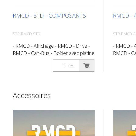
RMCD - STD - COMPOSANTS
RMCD - 
STR-RMCD-STD
STR-RMCD-
- RMCD - Affichage - RMCD - Drive -
- RMCD - A
RMCD - Can-Bus - Boîtier avec platine
RMCD - Can
et faisceau de câbles - RMCD -
et faiscea
Pc.
Encodeur rotatif - Prise de câble M12
Encodeur r
- Connecteur allemand - RMCD -
- Connect
Capteur de pression
Capteur d
Link Mobil
Accessoires
RMCD - An
MTII - Cot