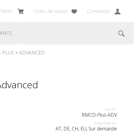
Panier
Listes de voeux
Connexion
LANTS
- PLUS + ADVANCED
Advanced
Art. N°:
RMCD-Plus-ADV
Disponible en:
AT, DE, CH, EU, Sur demande