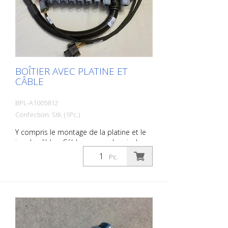
BOÎTIER AVEC PLATINE ET
CÂBLE
BPL-A1005812
Confection: Stk. (1Pc.)
Y compris le montage de la platine et le
jeu de câbles. Câble pour codeur inclus.
Câbles pour capteurs supplémentaires,
Pc.
module télématique et actionneurs.