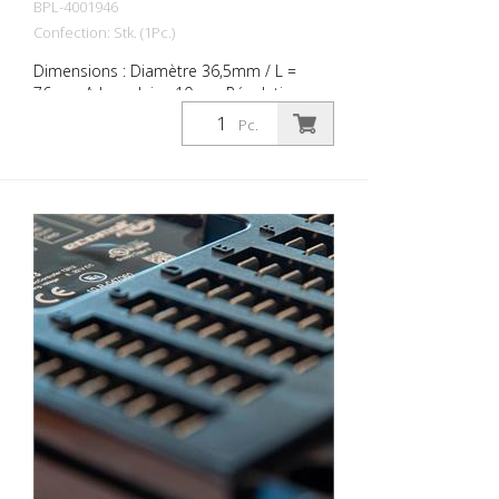
BPL-4001946
Confection: Stk. (1Pc.)
Dimensions : Diamètre 36,5mm / L =
76mm Arbre plein : 10mm Résolution :
4096 pas, r4096 tours de la roue, 24 bits ;
Pc.
IP68 ; IP 69K sans roue de lecture