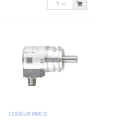
bar ; 0...3625 psi ; 1/4'' filetage extérieur
Pc.
rSignal analogique ; 4...20 mA Connecteur
DEUTSCH (DT04-3P)
CODEUR RMCD