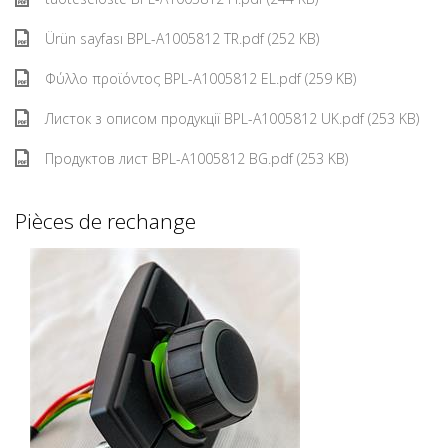
Ürün sayfası BPL-A1005812 TR.pdf (252 KB)
Φύλλο προϊόντος BPL-A1005812 EL.pdf (259 KB)
Листок з описом продукції BPL-A1005812 UK.pdf (253 KB)
Продуктов лист BPL-A1005812 BG.pdf (253 KB)
Pièces de rechange