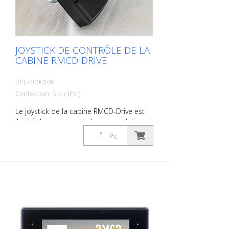
JOYSTICK DE CONTRÔLE DE LA
CABINE RMCD-DRIVE
BPL-4000109
Confection: Stk. (1Pc.)
Le joystick de la cabine RMCD-Drive est
l'unité de commande de votre solution
RMCD - Indicateurs et symboles LED
Pc.
gradables - Classe de protection IP67 -
Résistance aux vibrations et aux chocs -
Température de fonctionnement - 40° C
à + 85° C - Durée de vie : jusqu'à 500 000
cycles de commutation - Possibilité
d'attribuer plusieurs clés - Tension de
fonctionnement 6 - 30 V