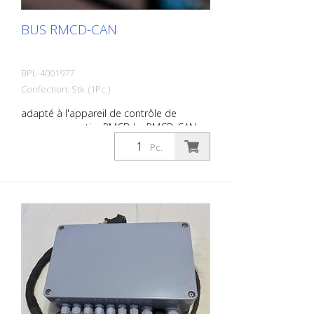
BUS RMCD-CAN
BPL-4001977
Confection: Stk. (1Pc.)
adapté à l'appareil de contrôle de
marquage routier RMCD Le RMCD-CAN-
Bus est un appareil de contrôle compact.
Pc.
Le module est protégé par un boîtier
compact robuste et éprouvé,
spécialement conçu pour l'industrie des
véhicules hors route. - 30 entrées et
sorties - 10 entrées Analaog - 4 entrées
de minuterie - 9 sorties PWM - 2 sorties
numériques - 6 sorties de tension
ratiométrique - Boîtier robuste et très
compact - Connecteur étanche à 48
broches - 2 interfaces de bus CAN