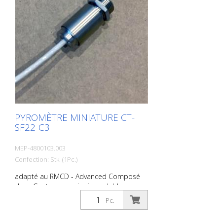
PYROMÈTRE MINIATURE CT-
SF22-C3
MEP-4800103.003
Confection: Stk. (1Pc.)
adapté au RMCD - Advanced Composé
de : - Capteur en acier inoxydable avec
écrou de montage (M12x1) - Câble de
Pc.
capteur de 3 m - Contrôleur avec écran
LCD et touches de programmation -