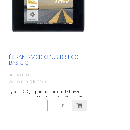
ÉCRAN RMCD OPUS B3 ECO
BASIC QT
BPL-4001903
Confection: Stk. (1Pc.)
Type : LCD graphique couleur TFT avec
rétro-éclairage LED Taille : 5, 108 mm (l) x
64,8 mm (h) Résolution : 800 x 480 px
Pc.
(WVGA), 15:9 Couleurs : 16,7 millions.
Luminosité : typ. 800 cd/m². Rapport de
contraste : typ. 700:1 compatible avec :
Norme RMCD RMCD-Advanced RMCD-