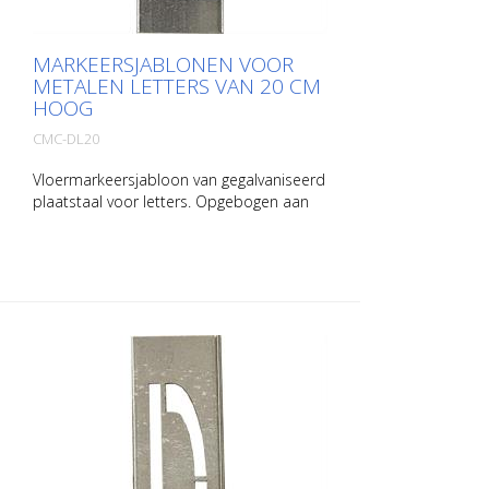
MARKEERSJABLONEN VOOR
METALEN LETTERS VAN 20 CM
HOOG
CMC-DL20
Vloermarkeersjabloon van gegalvaniseerd
plaatstaal voor letters. Opgebogen aan
de lange kant voor eenvoudig
aanbrengen. Het gewicht van elke
sjabloon hangt af van de grootte.