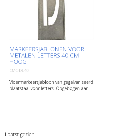
MARKEERSJABLONEN VOOR
METALEN LETTERS 40 CM
HOOG
CMC-DL40
Vloermarkeersjabloon van gegalvaniseerd
plaatstaal voor letters. Opgebogen aan
de lange kant voor eenvoudig
aanbrengen. Het exacte gewicht van elke
sjabloon hangt af van de grootte.
Laatst gezien