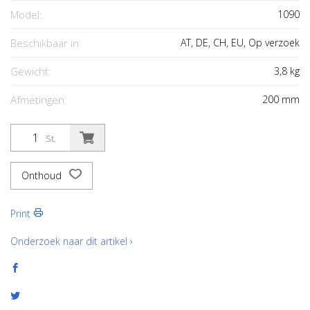
Model:
1090
Beschikbaar in:
AT, DE, CH, EU, Op verzoek
Gewicht:
3,8
kg
Afmetingen:
200
mm
St.
Onthoud
Print
Onderzoek naar dit artikel ›