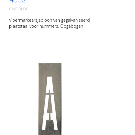
HOOG
CMC-DN30
Vloermarkeersjabloon van gegalvaniseerd
plaatstaal voor nummers. Opgebogen
aan de lange kant voor eenvoudig
aanbrengen. Het exacte gewicht van elke
sjabloon hangt af van de grootte.