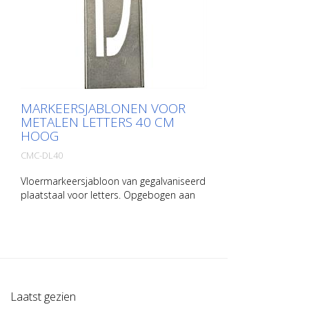
MARKEERSJABLONEN VOOR
METALEN LETTERS 40 CM
HOOG
CMC-DL40
Vloermarkeersjabloon van gegalvaniseerd
plaatstaal voor letters. Opgebogen aan
de lange kant voor eenvoudig
aanbrengen. Het exacte gewicht van elke
sjabloon hangt af van de grootte.
Laatst gezien