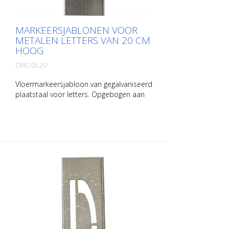
MARKEERSJABLONEN VOOR
METALEN LETTERS VAN 20 CM
HOOG
CMC-DL20
Vloermarkeersjabloon van gegalvaniseerd
plaatstaal voor letters. Opgebogen aan
de lange kant voor eenvoudig
aanbrengen. Het gewicht van elke
sjabloon hangt af van de grootte.