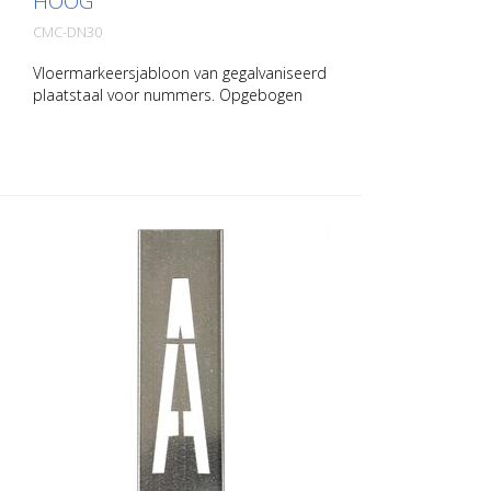
HOOG
CMC-DN30
Vloermarkeersjabloon van gegalvaniseerd
plaatstaal voor nummers. Opgebogen
aan de lange kant voor eenvoudig
aanbrengen. Het exacte gewicht van elke
sjabloon hangt af van de grootte.