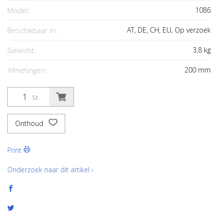
Model:
1086
Beschikbaar in:
AT, DE, CH, EU, Op verzoek
Gewicht:
3,8
kg
Afmetingen:
200
mm
St.
Onthoud
Print
Onderzoek naar dit artikel ›