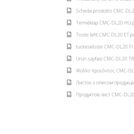
Scheda prodotto CMC-DL20
Terméklap CMC-DL20 HU.p
Toote leht CMC-DL20 ET.pd
tuoteseloste CMC-DL20 FI.
Ürün sayfası CMC-DL20 TR.
Φύλλο προϊόντος CMC-DL2
Листок з описом продукці
Продуктов лист CMC-DL20