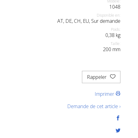
Modèle:
1048
Disponible en:
AT, DE, CH, EU, Sur demande
Poids:
0,38
kg
Taille:
200
mm
Rappeler
Imprimer
Demande de cet article ›