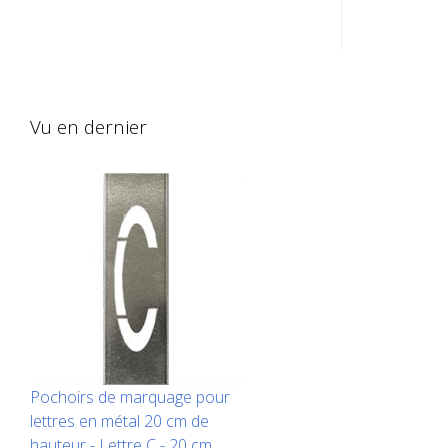
galvanisée pour les chiffres. Replié sur
galvanisée 
le côté long pour une application
le côté lo
facile. Le poids exact de chaque
facile. Le
pochoir dépend de sa taille.
pochoir dé
Vu en dernier
Pochoirs de marquage pour
lettres en métal 20 cm de
hauteur - Lettre C - 20 cm