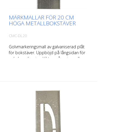
MÄRKMALLAR FÖR 20 CM
HÖGA METALLBOKSTÄVER
CMC-DL20
Golvmarkeringsmall av galvaniserad plåt
för bokstäver. Uppböjd på långsidan för
enkel applicering. Vikten på varje mall
beror på dess storlek.