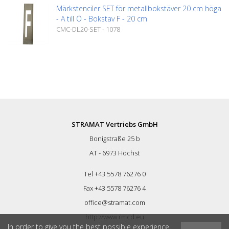
Märkstenciler SET för metallbokstäver 20 cm höga
- A till Ö - Bokstav F - 20 cm
CMC-DL20-SET - 1078
STRAMAT Vertriebs GmbH
Bonigstraße 25 b
AT - 6973 Höchst
Tel +43 5578 76276 0
Fax +43 5578 76276 4
office@stramat.com
http://www.rmcd.eu
In order to give you the best possible experience,