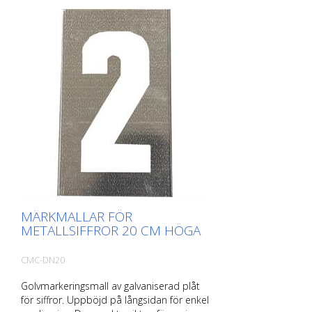
MÄRKMALLAR FÖR
METALLSIFFROR 20 CM HÖGA
CMC-DN20
Golvmarkeringsmall av galvaniserad plåt
för siffror. Uppböjd på långsidan för enkel