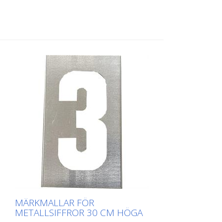
applicering. Den exakta vikten för varje
mall beror på storleken.
MÄRKMALLAR FÖR
METALLSIFFROR 30 CM HÖGA