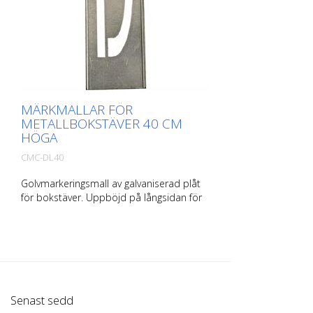
MÄRKMALLAR FÖR
METALLBOKSTÄVER 40 CM
HÖGA
CMC-DL40
Golvmarkeringsmall av galvaniserad plåt
för bokstäver. Uppböjd på långsidan för
enkel applicering. Den exakta vikten för
varje mall beror på storleken.
Senast sedd