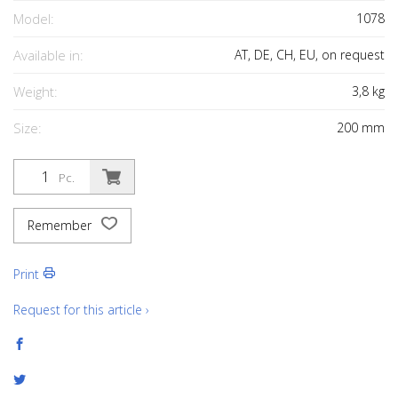
Model:
1078
Available in:
AT, DE, CH, EU, on request
Weight:
3,8
kg
Size:
200
mm
Pc.
Remember
Print
Request for this article ›