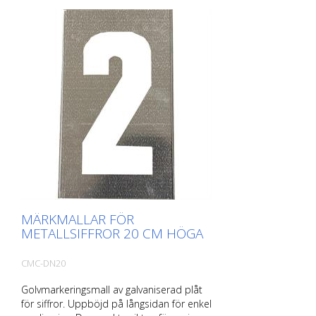
MÄRKMALLAR FÖR
METALLSIFFROR 20 CM HÖGA
CMC-DN20
Golvmarkeringsmall av galvaniserad plåt
för siffror. Uppböjd på långsidan för enkel