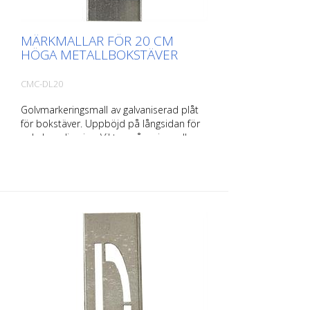
MÄRKMALLAR FÖR 20 CM
HÖGA METALLBOKSTÄVER
CMC-DL20
Golvmarkeringsmall av galvaniserad plåt
för bokstäver. Uppböjd på långsidan för
enkel applicering. Vikten på varje mall
beror på dess storlek.