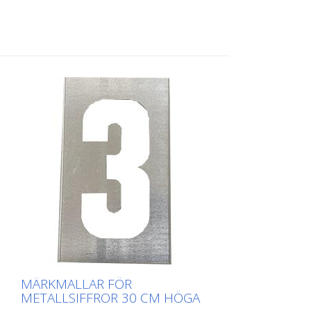
applicering. Den exakta vikten för varje
mall beror på storleken.
MÄRKMALLAR FÖR
METALLSIFFROR 30 CM HÖGA