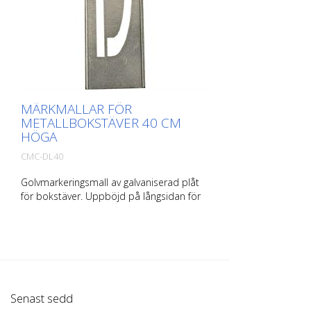
MÄRKMALLAR FÖR
METALLBOKSTÄVER 40 CM
HÖGA
CMC-DL40
Golvmarkeringsmall av galvaniserad plåt
för bokstäver. Uppböjd på långsidan för
enkel applicering. Den exakta vikten för
varje mall beror på storleken.
Senast sedd