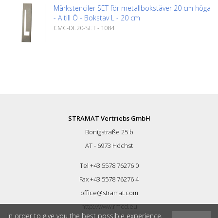
Märkstenciler SET för metallbokstäver 20 cm höga
- A till Ö - Bokstav L - 20 cm
CMC-DL20-SET - 1084
STRAMAT Vertriebs GmbH
Bonigstraße 25 b
AT - 6973 Höchst
Tel +43 5578 76276 0
Fax +43 5578 76276 4
office@stramat.com
http://www.rmcd.eu
In order to give you the best possible experience,