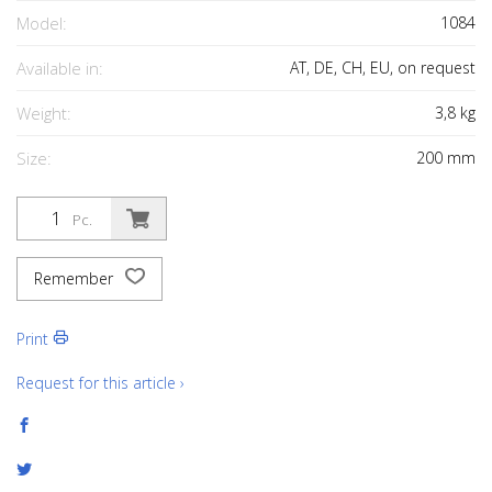
Model:
1084
Available in:
AT, DE, CH, EU, on request
Weight:
3,8
kg
Size:
200
mm
Pc.
Remember
Print
Request for this article ›