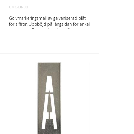
CMC-DN30
Golvmarkeringsmall av galvaniserad plåt
för siffror. Uppböjd på långsidan för enkel
applicering. Den exakta vikten för varje
mall beror på storleken.