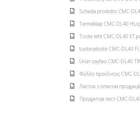
Scheda prodotto CMC-DL40
Terméklap CMC-DL40 HU.p
Toote leht CMC-DL40 ET.pd
tuoteseloste CMC-DL40 FI.
Ürün sayfası CMC-DL40 TR.
Φύλλο προϊόντος CMC-DL4
Листок з описом продукці
Продуктов лист CMC-DL40