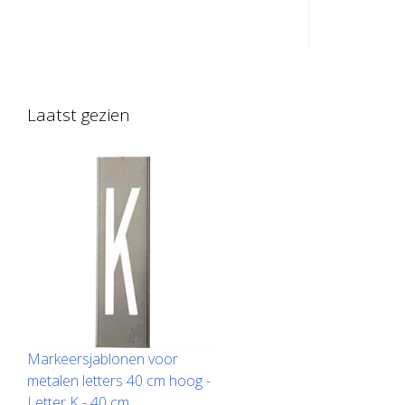
gegalvaniseerd plaatstaal voor
gegalvanis
nummers. Opgebogen aan de lange
nummers. 
kant voor eenvoudig aanbrengen. Het
kant voor
exacte gewicht van elke sjabloon
exacte gew
hangt af van de grootte.
hangt af v
Laatst gezien
Markeersjablonen voor
metalen letters 40 cm hoog -
Letter K - 40 cm