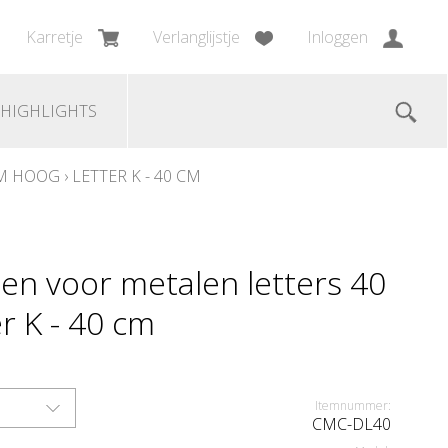
Karretje
Verlanglijstje
Inloggen
HIGHLIGHTS
CM HOOG
›
LETTER K - 40 CM
en voor metalen letters 40
r K - 40 cm
Itemnummer:
CMC-DL40