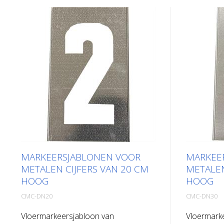
MARKEERSJABLONEN VOOR
MARKEE
METALEN CIJFERS VAN 20 CM
METALEN
HOOG
HOOG
CMC-DN20
CMC-DN30
Vloermarkeersjabloon van
Vloermark