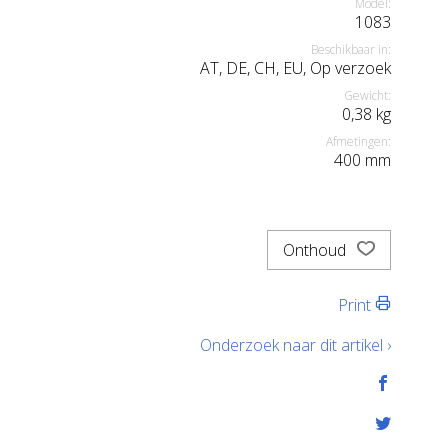
Model:
1083
Beschikbaar in:
AT, DE, CH, EU, Op verzoek
Gewicht:
0,38
kg
Afmetingen:
400
mm
Onthoud
Print
Onderzoek naar dit artikel ›