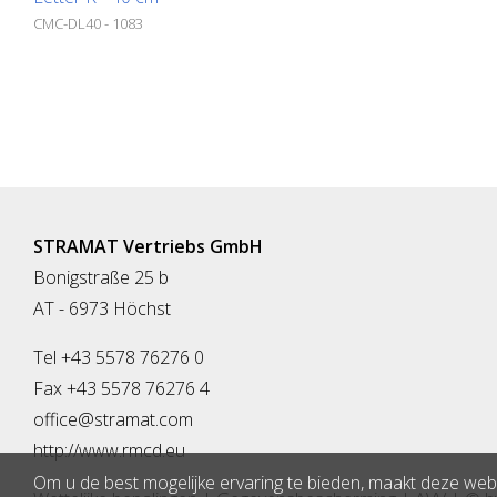
CMC-DL40 - 1083
STRAMAT Vertriebs GmbH
Bonigstraße 25 b
AT - 6973 Höchst
Tel +43 5578 76276 0
Fax +43 5578 76276 4
office@stramat.com
http://www.rmcd.eu
Om u de best mogelijke ervaring te bieden, maakt deze webs