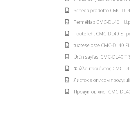
Scheda prodotto CMC-DL40
Terméklap CMC-DL40 HU.p
Toote leht CMC-DL40 ET.pd
tuoteseloste CMC-DL40 FI.
Ürün sayfası CMC-DL40 TR.
Φύλλο προϊόντος CMC-DL4
Листок з описом продукці
Продуктов лист CMC-DL40