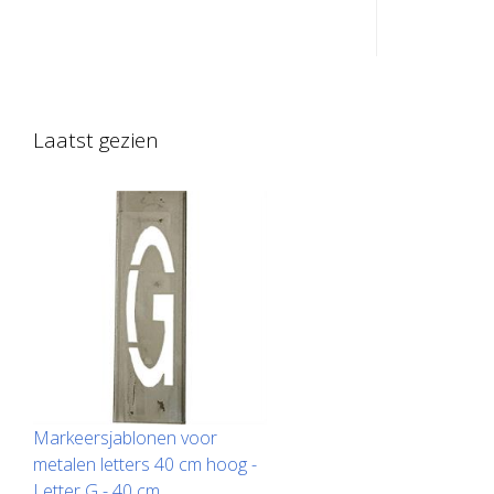
gegalvaniseerd plaatstaal voor
gegalvanis
nummers. Opgebogen aan de lange
nummers. 
kant voor eenvoudig aanbrengen. Het
kant voor
exacte gewicht van elke sjabloon
exacte gew
hangt af van de grootte.
hangt af v
Laatst gezien
Markeersjablonen voor
metalen letters 40 cm hoog -
Letter G - 40 cm