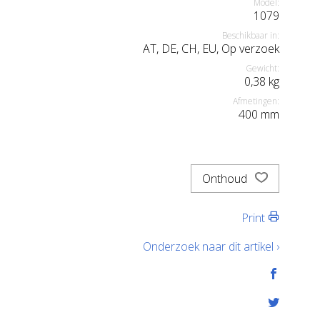
Model:
1079
Beschikbaar in:
AT, DE, CH, EU, Op verzoek
Gewicht:
0,38
kg
Afmetingen:
400
mm
Onthoud
Print
Onderzoek naar dit artikel ›