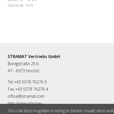
CMC-DL40 - 1079
STRAMAT Vertriebs GmbH
Bonigstraße 25 b
AT - 6973 Höchst
Tel +43 5578 76276 0
Fax +43 5578 76276 4
office@stramat.com
http://www.rmcd.eu
Om u de best mogelijke ervaring te bieden, maakt deze webs