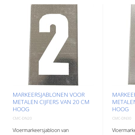
MARKEERSJABLONEN VOOR
MARKEE
METALEN CIJFERS VAN 20 CM
METALEN
HOOG
HOOG
CMC-DN20
CMC-DN30
Vloermarkeersjabloon van
Vloermark