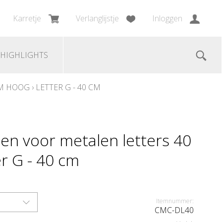
Karretje
Verlanglijstje
Inloggen
HIGHLIGHTS
CM HOOG
›
LETTER G - 40 CM
en voor metalen letters 40
r G - 40 cm
Itemnummer:
CMC-DL40