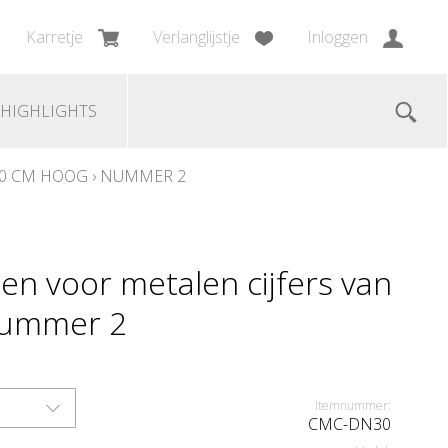
Karretje
Verlanglijstje
Inloggen
HIGHLIGHTS
30 CM HOOG
›
NUMMER 2
en voor metalen cijfers van
Nummer 2
Itemnummer:
CMC-DN30