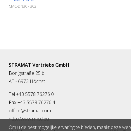
CMC-DN30 - 302
STRAMAT Vertriebs GmbH
Bonigstraße 25 b
AT - 6973 Höchst
Tel +43 5578 76276 0
Fax +43 5578 76276 4
office@stramat.com
http://www.rmcd.eu
Om u de best mogelijke ervaring te bieden, maakt deze webs