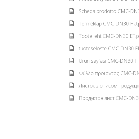
Scheda prodotto CMC-DN30
Terméklap CMC-DN30 HU.p
Toote leht CMC-DN30 ET.p
tuoteseloste CMC-DN30 FI.
Ürün sayfası CMC-DN30 TR
Φύλλο προϊόντος CMC-DN3
Листок з описом продукці
Продуктов лист CMC-DN30