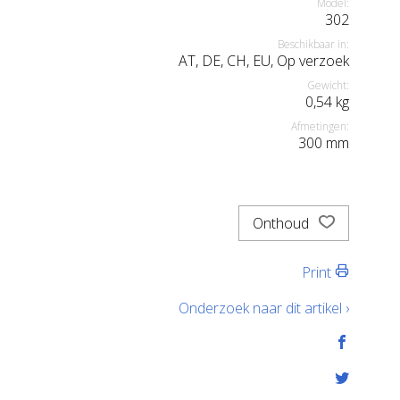
Model:
302
Beschikbaar in:
AT, DE, CH, EU, Op verzoek
Gewicht:
0,54
kg
Afmetingen:
300
mm
Onthoud
Print
Onderzoek naar dit artikel ›