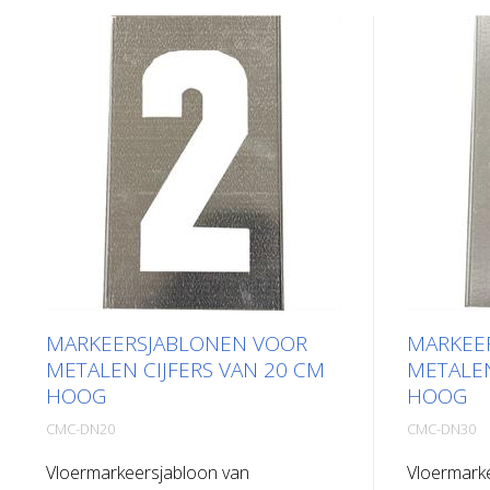
MARKEERSJABLONEN VOOR
MARKEE
METALEN CIJFERS VAN 20 CM
METALEN
HOOG
HOOG
CMC-DN20
CMC-DN30
Vloermarkeersjabloon van
Vloermark