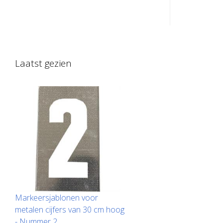
gegalvaniseerd plaatstaal voor
gegalvanis
nummers. Opgebogen aan de lange
nummers. 
kant voor eenvoudig aanbrengen. Het
kant voor
exacte gewicht van elke sjabloon
exacte gew
hangt af van de grootte.
hangt af v
Laatst gezien
Markeersjablonen voor
metalen cijfers van 30 cm hoog
- Nummer 2