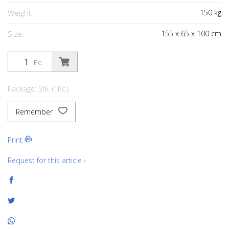
Weight:
150
kg
Size:
155
x
65
x
100
cm
Pc.
Package: Stk. (1Pc.)
Remember
Print
Request for this article ›