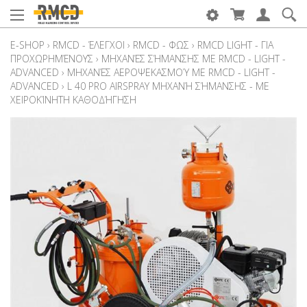
E-SHOP
›
RMCD - ΈΛΕΓΧΟΙ
›
RMCD - ΦΩΣ
›
RMCD LIGHT - ΓΙΑ
ΠΡΟΧΩΡΗΜΈΝΟΥΣ
›
ΜΗΧΑΝΈΣ ΣΉΜΑΝΣΗΣ ΜΕ RMCD - LIGHT -
ADVANCED
›
ΜΗΧΑΝΈΣ ΑΕΡΟΨΕΚΑΣΜΟΎ ΜΕ RMCD - LIGHT -
ADVANCED
›
L 40 PRO AIRSPRAY ΜΗΧΑΝΉ ΣΉΜΑΝΣΗΣ - ΜΕ
ΧΕΙΡΟΚΊΝΗΤΗ ΚΑΘΟΔΉΓΗΣΗ