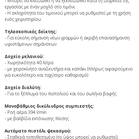
- Μπορεί να κλειδωθεί ή να ξεκλειδωθεί κατά τη διάρκεια της
εργασίας με έναν μοχλό στο τιμόνι.
- Η σκληρότητα του τιμονιού μπορεί να ρυθμιστεί με τη χρήση
ενός χειριστηρίου.
Τηλεσκοπικός δείκτης:
- Για εύκολη σήμανση νέων γραμμών ή ακριβή επανασήμανση
υφιστάμενων σημάνσεων.
Δοχείο μελανιού:
- Χωρητικότητα 40 λίτρα
- με χειροκίνητο αναδευτήρα και καπάκι (πλήρως αφαιρούμενο
για ευκολότερο και ταχύτερο καθαρισμό)
Δοχείο διαλύτη:
- Για το ξέπλυμα του πιστολιού και του σωλήνα βαφής
Μονοβάθμιος δικύλινδρος συμπιεστής:
- Ροή αέρα 394 l/min
- με βαλβίδα εκτόνωσης πίεσης
Αυτόματο πιστόλι ψεκασμού:
- Σταθερά τοποθετημένο (το ύψος μπορεί να ρυθμιστεί)