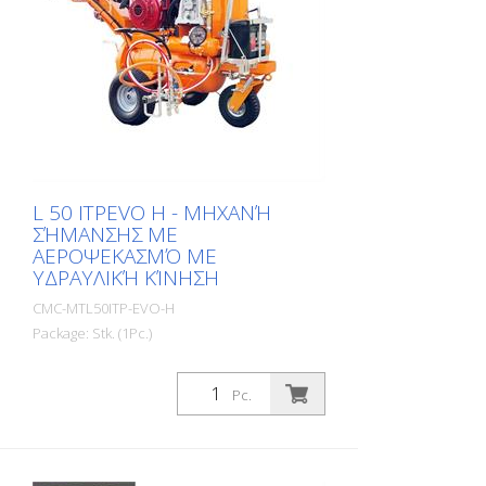
L 50 ITPEVO H - ΜΗΧΑΝΉ
ΣΉΜΑΝΣΗΣ ΜΕ
ΑΕΡΟΨΕΚΑΣΜΌ ΜΕ
ΥΔΡΑΥΛΙΚΉ ΚΊΝΗΣΗ
CMC-MTL50ITP-EVO-H
Package: Stk. (1Pc.)
Αυτοκινούμενο μηχάνημα διαγράμμισης
οδών Airspray με υδραυλική κίνηση.
Pc.
Ιδανικό για τη σήμανση δήμων και
πόλεων ή ακόμη και μεγαλύτερων χώρων
στάθμευσης. Βενζινοκινητήρας: - Ισχύς 9
hp - Χειροκίνητη μίζα - Φυγοκεντρικός