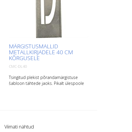
MÄRGISTUSMALLID
METALLKIRJADELE 40 CM
KÕRGUSELE
CMC-DL40
Tsingitud plekist põrandamärgistuse
šabloon tähtede jaoks. Pikalt ülespoole
painutatud, et seda oleks lihtne kasutada.
Iga šablooni täpne kaal sõltub suurusest.
Viimati nähtud