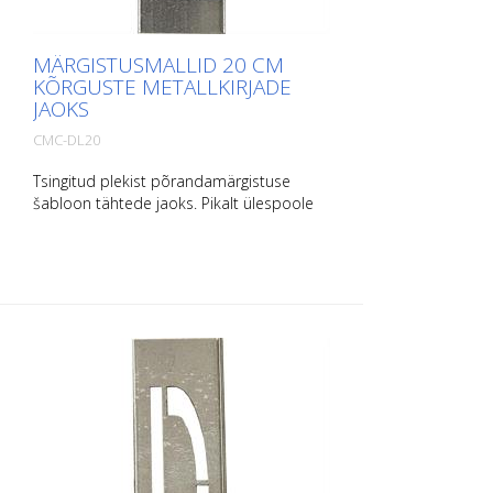
MÄRGISTUSMALLID 20 CM
KÕRGUSTE METALLKIRJADE
JAOKS
CMC-DL20
Tsingitud plekist põrandamärgistuse
šabloon tähtede jaoks. Pikalt ülespoole
painutatud, et seda oleks lihtne kasutada.
Iga šablooni kaal sõltub selle suurusest.