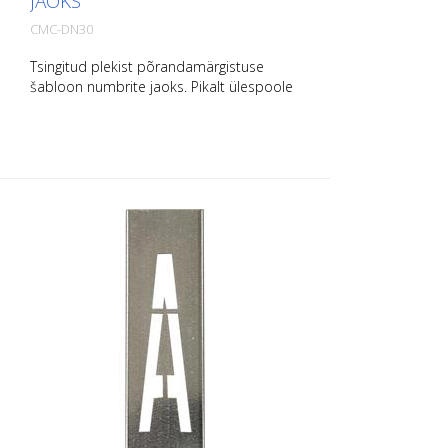
JAOKS
CMC-DN30
Tsingitud plekist põrandamärgistuse
šabloon numbrite jaoks. Pikalt ülespoole
painutatud, et seda oleks lihtne
paigaldada. Iga šablooni täpne kaal
sõltub suurusest.