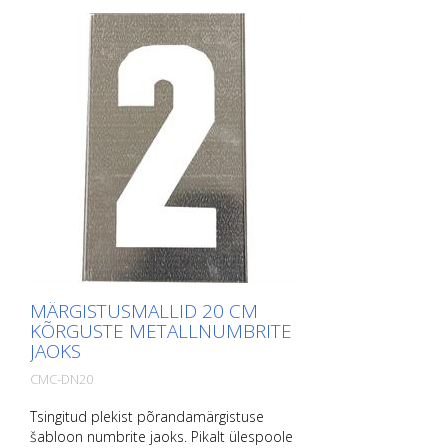
MÄRGISTUSMALLID 20 CM
KÕRGUSTE METALLNUMBRITE
JAOKS
CMC-DN20
Tsingitud plekist põrandamärgistuse
šabloon numbrite jaoks. Pikalt ülespoole