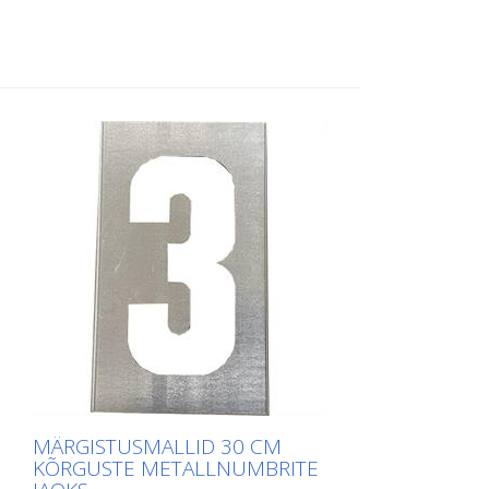
painutatud, et seda oleks lihtne
paigaldada. Iga šablooni täpne kaal
sõltub suurusest.
MÄRGISTUSMALLID 30 CM
KÕRGUSTE METALLNUMBRITE