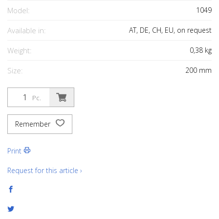
Model:
1049
Available in:
AT, DE, CH, EU, on request
Weight:
0,38
kg
Size:
200
mm
Pc.
Remember
Print
Request for this article ›