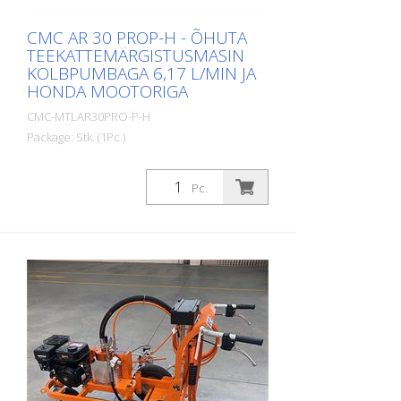
CMC AR 30 PROP-H - ÕHUTA
TEEKATTEMÄRGISTUSMASIN
KOLBPUMBAGA 6,17 L/MIN JA
HONDA MOOTORIGA
CMC-MTLAR30PRO-P-H
Package: Stk. (1Pc.)
Lihtne, kerge ja lihtne käsitsi juhitav
teekattemärgistusmasin väikeste
Pc.
märgistuste tegemiseks professionaalses
või munitsipaalsektoris! Varustatud
kolbpumbaga. Bensiinimootoriga: -
Honda - Võimsus 6 hj - Käsitsi käivitatav
(Bensiinimootori saab kiiresti ja mõne
minutiga asendada sobiva
elektrimootoriga. (Vt järgmised artiklid)
Käsitsi juhitav masin: AR 30 Pro on
võimalik varustada ka hüdraulilise
juhitavusega käru HMC või HMC-C. (Vt
järgmised artiklid) Seisupidur tagarattal
Reguleeritav esiratas, kitsaste raadiuste