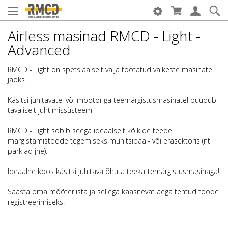
Airless masinad RMCD - Light -
Advanced
RMCD - Light on spetsiaalselt välja töötatud väikeste masinate
jaoks.
Käsitsi juhitavatel või mootoriga teemärgistusmasinatel puudub
tavaliselt juhtimissüsteem
RMCD - Light sobib seega ideaalselt kõikide teede
märgistamistööde tegemiseks munitsipaal- või erasektoris (nt
parklad jne).
Ideaalne koos käsitsi juhitava õhuta teekattemärgistusmasinaga!
Säästa oma mõõteriista ja sellega kaasnevat aega tehtud tööde
registreerimiseks.