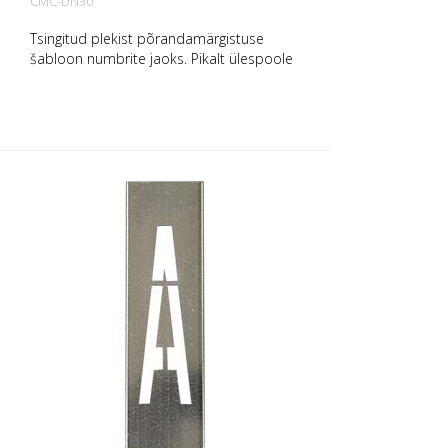
CMC-DN30
Tsingitud plekist põrandamärgistuse
šabloon numbrite jaoks. Pikalt ülespoole
painutatud, et seda oleks lihtne
paigaldada. Iga šablooni täpne kaal
sõltub suurusest.