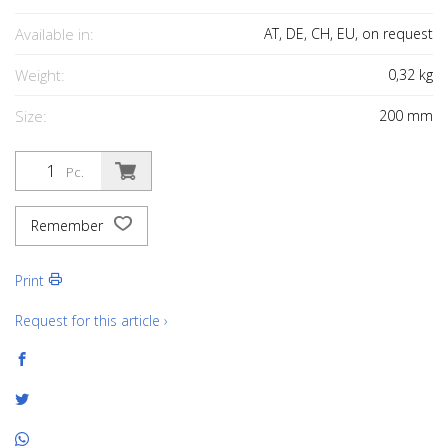
Available in:
AT, DE, CH, EU, on request
Weight:
0,32
kg
Size:
200
mm
Pc.
Remember
Print
Request for this article ›