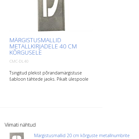
MÄRGISTUSMALLID
METALLKIRJADELE 40 CM
KÕRGUSELE
CMC-DL40
Tsingitud plekist põrandamärgistuse
šabloon tähtede jaoks. Pikalt ülespoole
painutatud, et seda oleks lihtne kasutada.
Iga šablooni täpne kaal sõltub suurusest.
Viimati nähtud
Märgistusmallid 20 cm kõrguste metallnumbrite