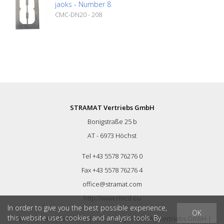
jaoks - Number 8
CMC-DN20 - 208
STRAMAT Vertriebs GmbH
Bonigstraße 25 b
AT - 6973 Höchst
Tel +43 5578 76276 0
Fax +43 5578 76276 4
office@stramat.com
http://www.rmcd.eu
In order to give you the best possible experience,
OK
this website uses cookies and analysis tools. By
Imprint
|
Data protection
|
GTC
| © by
STRAMAT Vertriebs GmbH
|