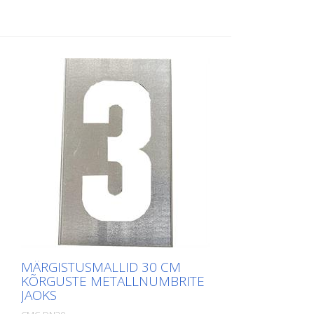
paigaldada. Iga šablooni täpne kaal
sõltub suurusest.
MÄRGISTUSMALLID 30 CM
KÕRGUSTE METALLNUMBRITE
JAOKS