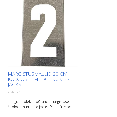
MÄRGISTUSMALLID 20 CM
KÕRGUSTE METALLNUMBRITE
JAOKS
CMC-DN20
Tsingitud plekist põrandamärgistuse
šabloon numbrite jaoks. Pikalt ülespoole
painutatud, et seda oleks lihtne