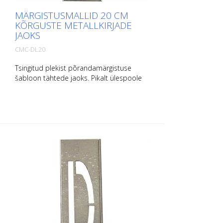
MÄRGISTUSMALLID 20 CM
KÕRGUSTE METALLKIRJADE
JAOKS
CMC-DL20
Tsingitud plekist põrandamärgistuse
šabloon tähtede jaoks. Pikalt ülespoole
painutatud, et seda oleks lihtne kasutada.
Iga šablooni kaal sõltub selle suurusest.