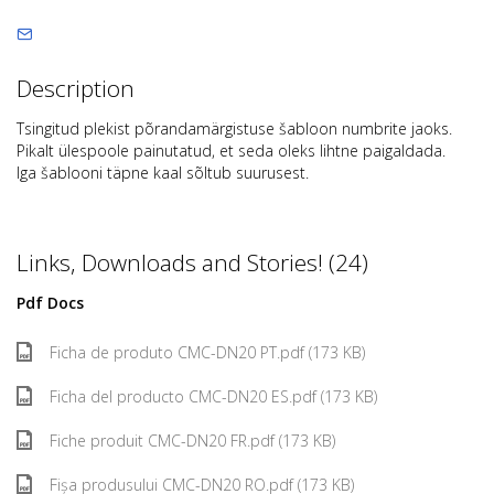
Description
Tsingitud plekist põrandamärgistuse šabloon numbrite jaoks.
Pikalt ülespoole painutatud, et seda oleks lihtne paigaldada.
Iga šablooni täpne kaal sõltub suurusest.
Links, Downloads and Stories! (24)
Pdf Docs
Ficha de produto CMC-DN20 PT.pdf (173 KB)
Ficha del producto CMC-DN20 ES.pdf (173 KB)
Fiche produit CMC-DN20 FR.pdf (173 KB)
Fișa produsului CMC-DN20 RO.pdf (173 KB)