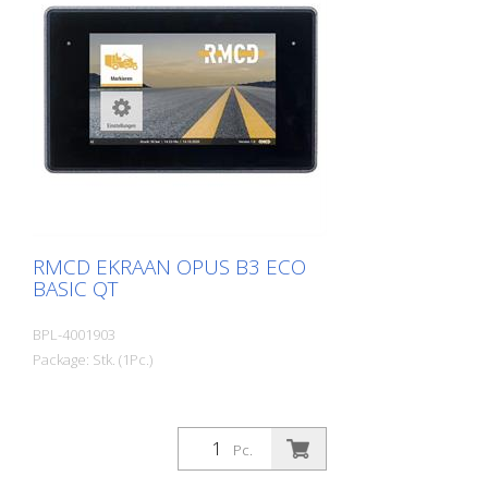
RMCD EKRAAN OPUS B3 ECO
BASIC QT
BPL-4001903
Package: Stk. (1Pc.)
Pc.