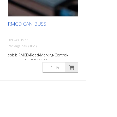
RMCD CAN-BUSS
BPL-4001977
Package: Stk. (1Pc.)
sobib RMCD-Road-Marking-Control-
Device jaoks RMCD-CAN-buss on
kompaktne juhtimisseade. Moodulit
Pc.
kaitseb järeleproovitud ja vastupidav
kompaktne korpus, mis on spetsiaalselt
projekteeritud maastikusõidukite jaoks. -
30 sisendit ja väljundit - 10
analoogsisendit - 4 taimeri sisendit - 9
PWM-väljundit - 2 digitaalset väljundit - 6
ratiomeetrilist pingeväljundit - Vastupidav,
väga kompaktne korpus - Veekindel, 48-
poolne pistikupesa - 2 CAN-bussi liidest