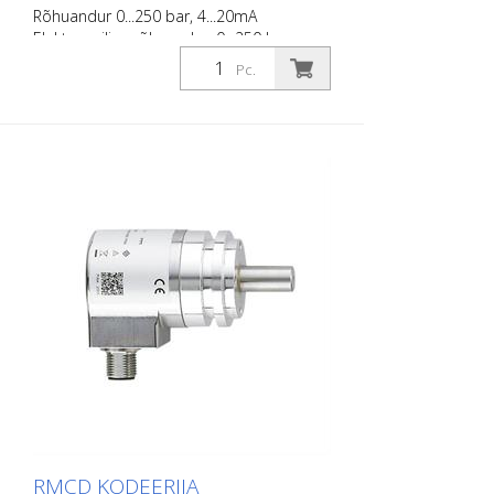
Rõhuandur 0...250 bar, 4...20mA
Elektrooniline rõhuandur; 0...250 bar;
0...3625 psi; 1/4'' väliskeermega
Pc.
rAnaloogsignaal; 4...20 mA DEUTSCH-
liitmik (DT04-3P)
RMCD KODEERIJA