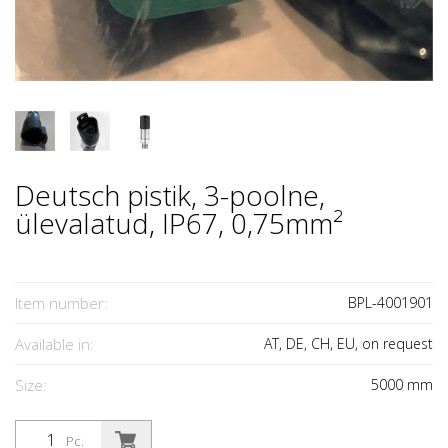
Deutsch pistik, 3-poolne,
ülevalatud, IP67, 0,75mm²
Item number:
BPL-4001901
Available in:
AT, DE, CH, EU, on request
Size:
5000
mm
Pc.