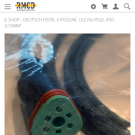
E-SHOP
›
DEUTSCH PISTIK, 3-POOLNE, ÜLEVALATUD, IP67,
0,75MM²