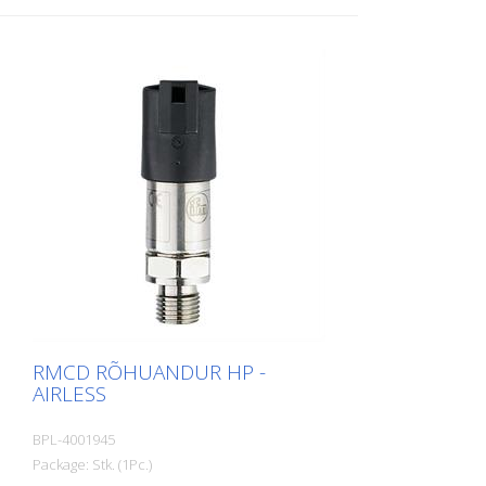
RMCD RÕHUANDUR HP -
AIRLESS
BPL-4001945
Package: Stk. (1Pc.)