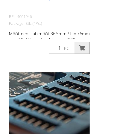
BPL-4001946
Package: Stk. (1Pc.)
Mõõtmed: Läbimõõt 36.5mm / L = 76mm
Täisvõlli: 10mm Resolutsioon: 4096
sammu, r4096 pööret, 24 bit; IP68; IP 69K
Pc.
ilma võtmerattata