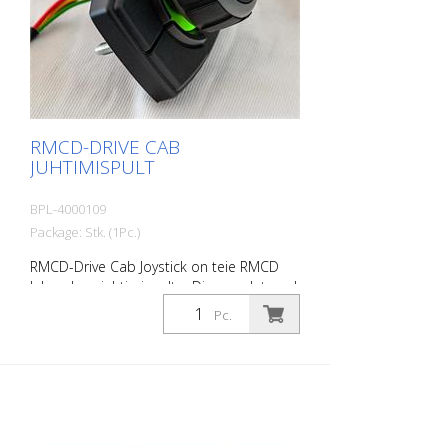
RMCD-DRIVE CAB
JUHTIMISPULT
BPL-4000109
Package: Stk. (1Pc.)
RMCD-Drive Cab Joystick on teie RMCD
lahenduse juhtimispult. - Dimmerdatavad
LED-indikaatorid ja sümbolid - IP67
Pc.
kaitseklass - Vibratsiooni- ja löögikindel -
Töötemperatuur - 40° C kuni + 85° C -
Eluaeg: kuni 500000 lülitamistsüklit -
Võimalik mitme võtme määramine -
Tööpinge 6 - 30 V