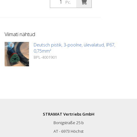
Pc.
kinnitusmutriga (M12x1). - 3 m pikkune
andurikaabel - LCD-ekraaniga ja
programmeerimisnuppudega kontroller -
Kasutusjuhend
Viimati nähtud
Deutsch pistik, 3-poolne, ülevalatud, IP67,
0,75mm²
BPL-4001901
STRAMAT Vertriebs GmbH
Bonigstraße 25 b
AT - 6973 Höchst