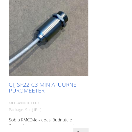
CT-SF22-C3 MINIATUURNE
PÜROMEETER
MEP-4800103.003
Package: Stk. (1Pc.)
Sobib RMCD-le - edasijõudnutele
Koosneb järgmistest elementidest: -
Roostevabast terasest andur koos