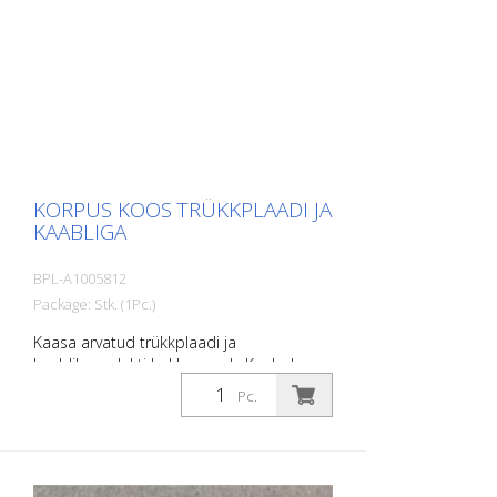
KORPUS KOOS TRÜKKPLAADI JA
KAABLIGA
BPL-A1005812
Package: Stk. (1Pc.)
Kaasa arvatud trükkplaadi ja
kaablikomplekti kokkupanek. Kaabel
kodeerija jaoks lisatud. Kaabel
Pc.
täiendavate andurite, telemaatikamooduli
ja ajamite jaoks.