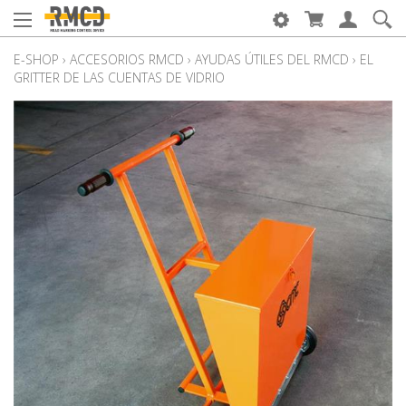
E-SHOP
›
ACCESORIOS RMCD
›
AYUDAS ÚTILES DEL RMCD
›
EL
GRITTER DE LAS CUENTAS DE VIDRIO