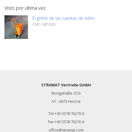
adicionalmente en los bordes con
Visto por última vez
compuesto sellador. Capacidad: aprox. 5
litros
El gritter de las cuentas de vidrio
CMC-GBS530
STRAMAT Vertriebs GmbH
Bonigstraße 25 b
AT - 6973 Höchst
Tel +43 5578 76276 0
Fax +43 5578 76276 4
office@stramat.com