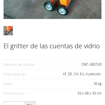
El gritter de las cuentas de vidrio
Número de artículo:
CMC-GBS530
Disponible en:
AT, DE, CH, EU, A petición.
Peso:
36
kg
Dimensiones:
56
x
68
x
93
cm