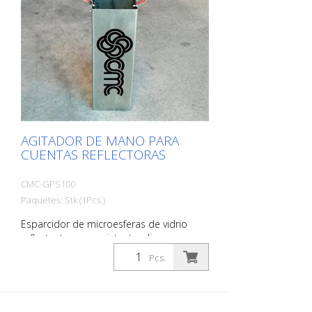
AGITADOR DE MANO PARA
CUENTAS REFLECTORAS
CMC-GPS100
Paquetes: Stk (1Pcs.)
Esparcidor de microesferas de vidrio
reflectante muy resistente y ligero
fabricado en acero inoxidable. Para
Pcs.
extender rápida y fácilmente líneas o
superficies en la zona de señalización vial.
Un precinto especial impide que se vacíe
cuando no se utiliza. La base está sellada