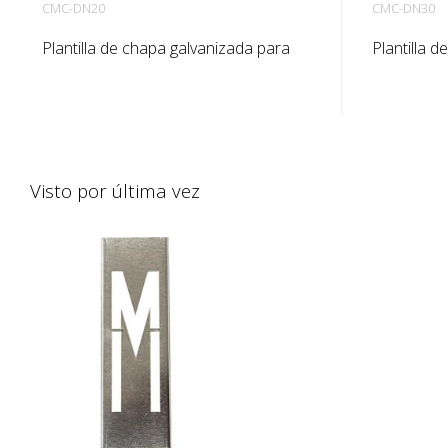
CMC-DN20
CMC-DN30
Plantilla de chapa galvanizada para
Plantilla 
marcar números en el suelo. Doblada
marcar nú
hacia arriba por el lado largo para
hacia arrib
facilitar su aplicación. El peso exacto
facilitar s
de cada plantilla depende del tamaño.
de cada pl
Visto por última vez