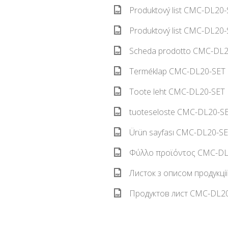
Produktový list CMC-DL20-
Produktový list CMC-DL20-
Scheda prodotto CMC-DL20
Terméklap CMC-DL20-SET 
Toote leht CMC-DL20-SET E
tuoteseloste CMC-DL20-SET
Ürün sayfası CMC-DL20-SET
Φύλλο προϊόντος CMC-DL2
Листок з описом продукці
Продуктов лист CMC-DL20