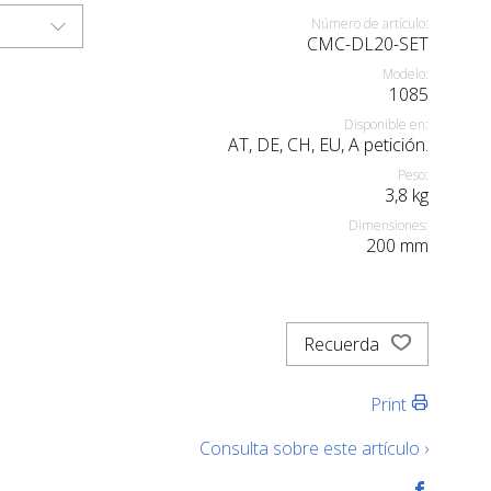
Número de artículo:
CMC-DL20-SET
Modelo:
1085
Disponible en:
AT, DE, CH, EU, A petición.
Peso:
3,8
kg
Dimensiones:
200
mm
Recuerda
Print
Consulta sobre este artículo ›