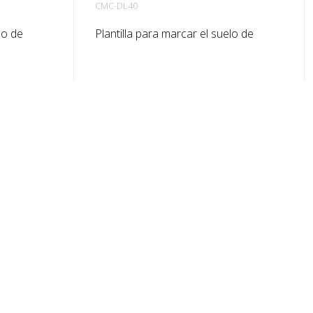
CMC-DL40
lo de
Plantilla para marcar el suelo de
as.
chapa galvanizada para letras.
para
Doblada por el lado largo para
eso de cada
facilitar su aplicación. El peso exacto
maño.
de cada plantilla depende del tamaño.