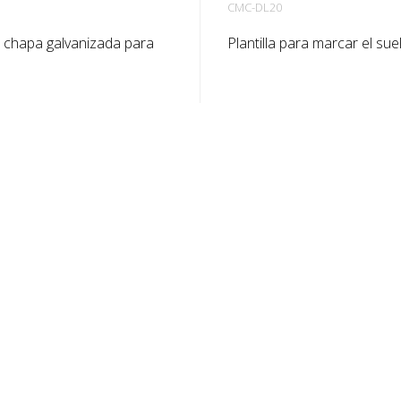
CMC-DL20
de chapa galvanizada para
Plantilla para marcar el sue
meros en el suelo. Doblada
chapa galvanizada para letr
a por el lado largo para
Doblada por el lado largo 
u aplicación. El peso exacto
facilitar su aplicación. El p
antilla depende del tamaño.
plantilla depende de su ta