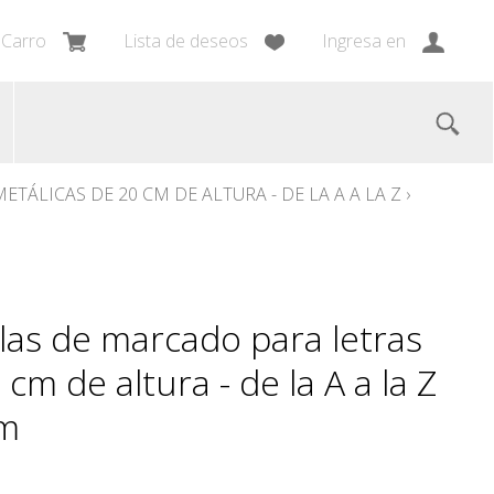
Carro
Lista de deseos
Ingresa en
TÁLICAS DE 20 CM DE ALTURA - DE LA A A LA Z
›
llas de marcado para letras
cm de altura - de la A a la Z
cm