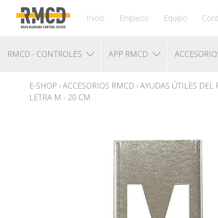
Inicio
Empleos
Equipo
Cont
RMCD - CONTROLES
APP RMCD
ACCESORIO
E-SHOP
›
ACCESORIOS RMCD
›
AYUDAS ÚTILES DEL
LETRA M - 20 CM