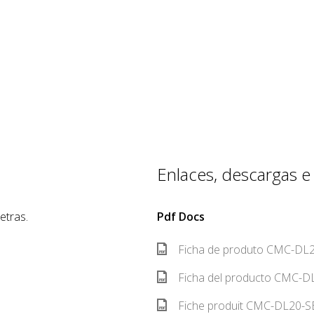
Enlaces, descargas e h
etras.
Pdf Docs
Ficha de produto CMC-DL2
Ficha del producto CMC-DL
Fiche produit CMC-DL20-SE