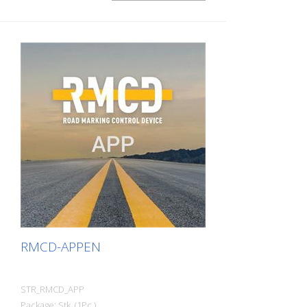
Visualiseringssoftware og
enkoder - RMCD - Software
efterberegningsprogram - Output i
(forudinstalleret) Vi anbefaler BANNER -
Google Maps med data, der kan tilpasses
Traction Bull AGM 12-25 batteri. Hvis det
RMCD er også tilgængelig som private
er nødvendigt, kan det også fås hos os.
label! - Til din personlige branding som
Uden holder!
mærkningsvirksomhed - Til din branding
som producent af mærkningsmaskiner
eller forhandler
RMCD-APPEN
STR_RMCD_APP
Package: Stk. (1Pc.)