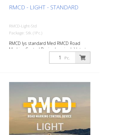
RMCD - LIGHT - STANDARD
RMCD-Light-Std
Package: Stk. (1Pc.)
RMCD lys standard Med RMCD Road
Marking Control Device har vi udviklet et
helt nyt system til betjening af
Pc.
vejafmærkningsmaskiner med større
komfort. Det er slut med at måle med
målehjul, rullehastighedsmåler, rullemåler
eller tommestok. RMCD-Light gør det for
dig! Du sparer værdifuld arbejdstid, som
du kan bruge til andre aktiviteter. Til
kontrol af - Hastighed - Tryk i airless- eller
airspray-systemer - Registrering af
mærkningsarbejde Forbedret
mærkningskvalitet Indstil RMCD-Light til
din standarddyse og dit
standardmateriale. Det giver dig en
optimal lagtykkelse ved en bestemt