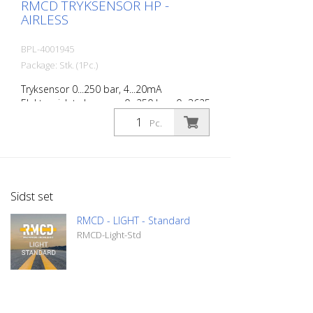
RMCD TRYKSENSOR HP -
AIRLESS
BPL-4001945
Package: Stk. (1Pc.)
Tryksensor 0...250 bar, 4...20mA
Elektronisk tryksensor; 0...250 bar; 0...3625
psi; 1/4'' udvendigt gevind rAnalogt signal;
Pc.
4...20 mA DEUTSCH-stik (DT04-3P)
Sidst set
RMCD - LIGHT - Standard
RMCD-Light-Std