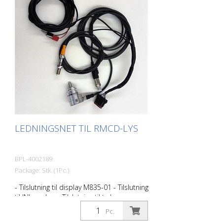
LEDNINGSNET TIL RMCD-LYS
BPL-4002189
Package: Stk. (1Pc.)
- Tilslutning til display M835-01 - Tilslutning
til INI-markør - Tilslutning til tryksensor -
Tilslutning til drejeencoder - Tilslutning til
Pc.
strømforsyning Velegnet til RMCD-Light