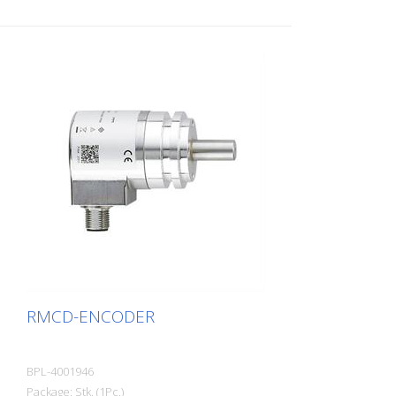
RMCD-ENCODER
BPL-4001946
Package: Stk. (1Pc.)