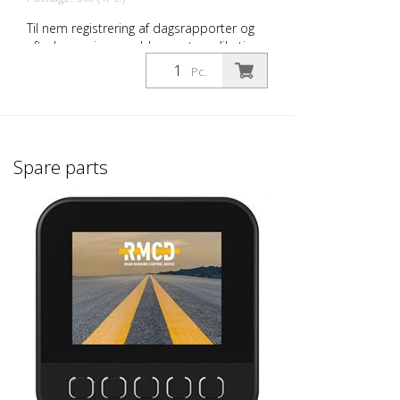
Til nem registrering af dagsrapporter og
efterberegning. - webbaseret applikation -
kører på smartphone / tablet / pc - kan
Pc.
tilpasses efter dine behov - gem billeder
af dine produkter og aktiviteter - vedhæft
billeder fra byggepladsen til din
arbejdsrapport - udarbejd din
arbejdsrapport DIGITALT, mens du stadig
Spare parts
er på byggepladsen - send din
arbejdsrapport som PDF direkte fra
byggepladsen - mindsker risikoen for
glemte opgaver - øger likviditeten gennem
hurtigere afregning - imponerer dine
kunder med din hurtighed Bliver
demonstreret på Intertraffic 2026 på
Zirocco-standen 07.407.