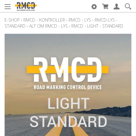
E-SHOP
›
RMCD - KONTROLLER
›
RMCD - LYS
›
RMCD-LYS -
STANDARD
›
ALT OM RMCD - LYS
›
RMCD - LIGHT - STANDARD