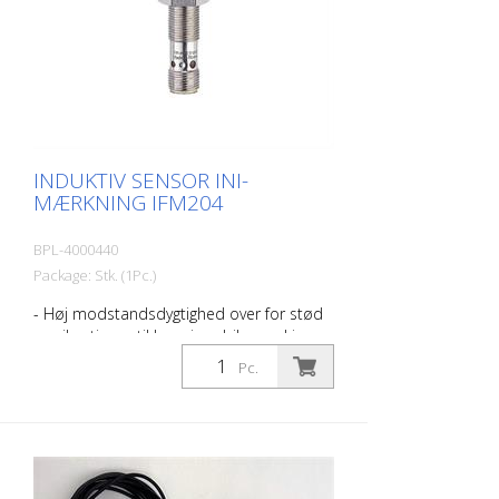
INDUKTIV SENSOR INI-
MÆRKNING IFM204
BPL-4000440
Package: Stk. (1Pc.)
- Høj modstandsdygtighed over for stød
og vibrationer til brug i mobile maskiner -
E1-typegodkendelse af den føderale
Pc.
myndighed for motortransport - Høj
støjimmunitet - Bredt driftstemperatur-
og driftsspændingsområde - Høj tæthed
til kravene i barske miljøforhold Velegnet
til RMCD-Light