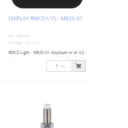
DISPLAY RMCD-LYS - M835-01
BPL-4001905
Package: Stk. (1Pc.)
RMCD-Light - M835-01-displayet er et 3,5-
tommers programmerbart display, der er
designet til brug i køretøjer og off-
Pc.
highway-maskiner. DSEM835 giver
brugeren enestående fleksibilitet.
DSEM835 er konfigureret med CODESYS
3.5. Produktets nøglefunktioner omfatter:
Multifunktionelle indgange, fleksible
udgange, opvarmet optisk limet display
og understøttelse af Tier 4F Stage 5-
motorer.