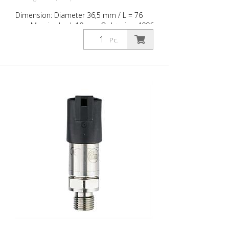
Dimension: Diameter 36,5 mm / L = 76
mm Massiv aksel: 10 mm Opløsning: 4096
trin, r4096 omdrejninger, 24 bit; IP68; IP
Pc.
69K uden opsamlingshjul