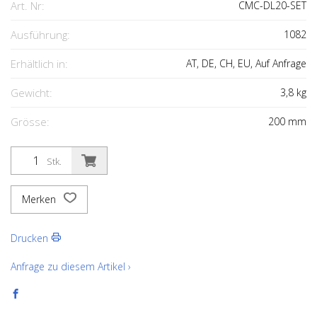
Art. Nr:
CMC-DL20-SET
Ausführung:
1082
Erhältlich in:
AT, DE, CH, EU, Auf Anfrage
Gewicht:
3,8
kg
Grösse:
200
mm
Stk.
Merken
Drucken
Anfrage zu diesem Artikel ›