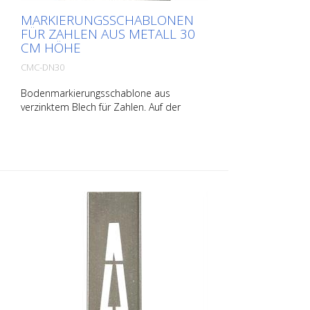
MARKIERUNGSSCHABLONEN
FÜR ZAHLEN AUS METALL 30
CM HÖHE
CMC-DN30
Bodenmarkierungsschablone aus
verzinktem Blech für Zahlen. Auf der
Längsseite aufgebogen für eine einfache
Applikation. Das genaue Gewicht der
jeweiligen Schablone hängt von der
jeweiligen Größe ab.