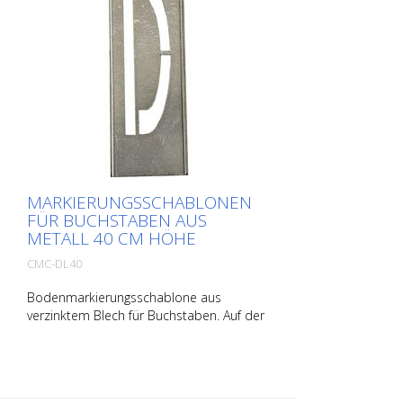
MARKIERUNGSSCHABLONEN
FÜR BUCHSTABEN AUS
METALL 40 CM HÖHE
CMC-DL40
Bodenmarkierungsschablone aus
verzinktem Blech für Buchstaben. Auf der
Längsseite aufgebogen für eine einfache
Applikation. Das genaue Gewicht der
jeweiligen Schablone hängt von der
jeweiligen Größe ab.