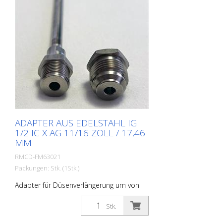
ADAPTER AUS EDELSTAHL IG
1/2 IC X AG 11/16 ZOLL / 17,46
MM
RMCD-FM63021
Packungen: Stk. (1Stk.)
Adapter für Düsenverlängerung um von
7/8 Zoll (22,23 mm) auf 11/16 Zoll (17,46
mm) anzupassen. Auf Seite des
Stk.
Düsenhalters/Airlessdüse. Made in