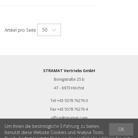
EUROPE!
50
Artikel pro Seite
STRAMAT Vertriebs GmbH
Bonigstraße 25 b
AT - 6973 Höchst
Tel +43 5578 76276 0
Fax +43 5578 76276 4
office@stramat.com
Um Ihnen die bestmögliche Erfahrung zu bieten,
http://www.rmcd.eu
OK
benutzt diese Website Cookies und Analyse Tools.