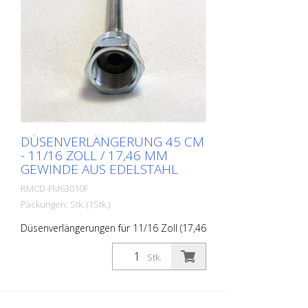
DÜSENVERLÄNGERUNG 45 CM
- 11/16 ZOLL / 17,46 MM
GEWINDE AUS EDELSTAHL
RMCD-FM63010F
Packungen: Stk. (1Stk.)
Düsenverlängerungen für 11/16 Zoll (17,46
mm) Gewinde. Länge: 45 cm Material:
Edelstahl Anschluss Farbpistole: 11/16
Stk.
Zoll / 17,46 mm Anschluss Düsenhalter:
11/16 Zoll / 17,46 mm Besonders stabil
und strapazierfähig. Made in EUROPE!