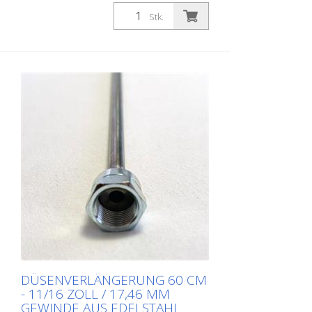
Düsenverlängerungen für 7/8 Zoll (22,23
mm) Gewinde. Länge: 45 cm Material:
Stk.
Edelstahl Anschluss Farbpistole: 11/16
Zoll / 22,23 mm Anschluss Düsenhalter:
11/16 Zoll / 22,23 mm Besonders stabil
und strapazierfähig. Made in EUROPE!
DÜSENVERLÄNGERUNG 60 CM
- 11/16 ZOLL / 17,46 MM
GEWINDE AUS EDELSTAHL