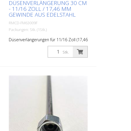
DÜSENVERLÄNGERUNG 30 CM
- 11/16 ZOLL / 17,46 MM
GEWINDE AUS EDELSTAHL
RMCD-FM63009F
Packungen: Stk. (1Stk.)
Düsenverlängerungen für 11/16 Zoll (17,46
mm) Gewinde. Länge: 30 cm Material:
Edelstahl Anschluss Farbpistole: 11/16
Stk.
Zoll / 17,46 mm Anschluss Düsenhalter:
11/16 Zoll / 17,46 mm Besonders stabil
und strapazierfähig. Made in EUROPE!