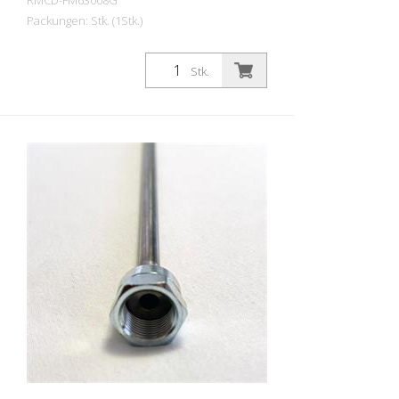
RMCD-FM63008G
Packungen: Stk. (1Stk.)
Düsenverlängerungen für 7/8 Zoll (22,23
mm) Gewinde. Länge: 15 cm Material:
Stk.
Edelstahl Anschluss Farbpistole: 11/16
Zoll / 22,23 mm Anschluss Düsenhalter:
11/16 Zoll / 22,23 mm Besonders stabil
und strapazierfähig. Made in EUROPE!