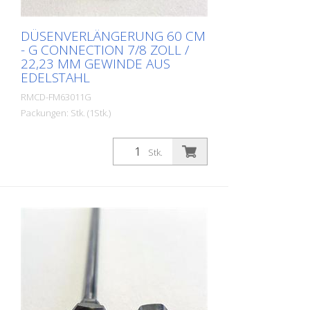
DÜSENVERLÄNGERUNG 60 CM
- G CONNECTION 7/8 ZOLL /
22,23 MM GEWINDE AUS
EDELSTAHL
RMCD-FM63011G
Packungen: Stk. (1Stk.)
Düsenverlängerungen für 7/8 Zoll (22,23
mm) Gewinde. Länge: 60 cm Material:
Stk.
Edelstahl Anschluss Farbpistole: 11/16
Zoll / 22,23 mm Anschluss Düsenhalter:
11/16 Zoll / 22,23 mm Besonders stabil
und strapazierfähig. Made in EUROPE!