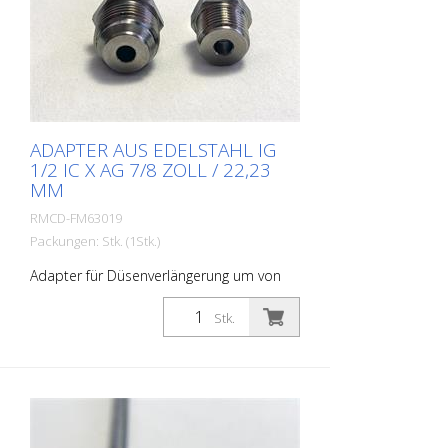
ADAPTER AUS EDELSTAHL IG
1/2 IC X AG 7/8 ZOLL / 22,23
MM
RMCD-FM63019
Packungen: Stk. (1Stk.)
Adapter für Düsenverlängerung um von
11/16 Zoll (17,46 mm) auf 7/8 Zoll (22,23
mm) anzupassen. Auf Seite des
Stk.
Düsenhalters/Airlessdüse. Made in
EUROPE!