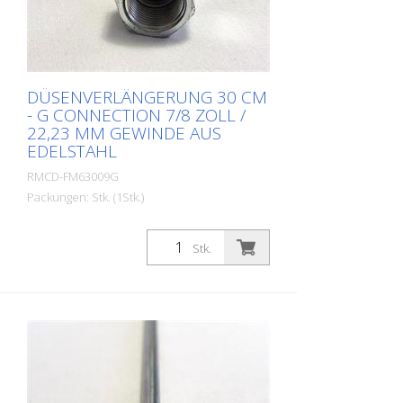
DÜSENVERLÄNGERUNG 30 CM
- G CONNECTION 7/8 ZOLL /
22,23 MM GEWINDE AUS
EDELSTAHL
RMCD-FM63009G
Packungen: Stk. (1Stk.)
Düsenverlängerungen für 7/8 Zoll (22,23
mm) Gewinde. Länge: 30 cm Material:
Stk.
Edelstahl Anschluss Farbpistole: 11/16
Zoll / 22,23 mm Anschluss Düsenhalter:
11/16 Zoll / 22,23 mm Besonders stabil
und strapazierfähig.