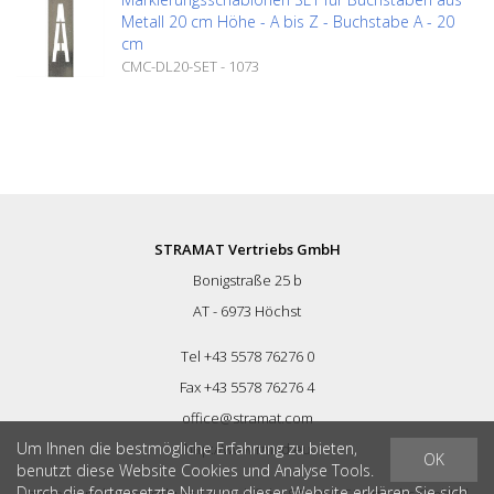
Metall 20 cm Höhe - A bis Z - Buchstabe A - 20
cm
CMC-DL20-SET - 1073
STRAMAT Vertriebs GmbH
Bonigstraße 25 b
AT - 6973 Höchst
Tel +43 5578 76276 0
Fax +43 5578 76276 4
office@stramat.com
Um Ihnen die bestmögliche Erfahrung zu bieten,
http://www.rmcd.eu
OK
benutzt diese Website Cookies und Analyse Tools.
Durch die fortgesetzte Nutzung dieser Website erklären Sie sich