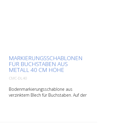
MARKIERUNGSSCHABLONEN
FÜR BUCHSTABEN AUS
METALL 40 CM HÖHE
CMC-DL40
Bodenmarkierungsschablone aus
verzinktem Blech für Buchstaben. Auf der
Längsseite aufgebogen für eine einfache
Applikation. Das genaue Gewicht der
jeweiligen Schablone hängt von der
jeweiligen Größe ab.