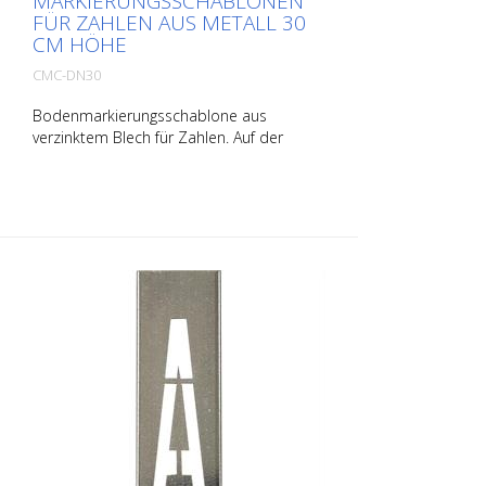
MARKIERUNGSSCHABLONEN
FÜR ZAHLEN AUS METALL 30
CM HÖHE
CMC-DN30
Bodenmarkierungsschablone aus
verzinktem Blech für Zahlen. Auf der
Längsseite aufgebogen für eine einfache
Applikation. Das genaue Gewicht der
jeweiligen Schablone hängt von der
jeweiligen Größe ab.