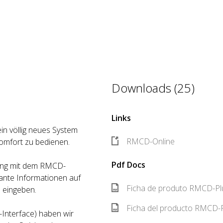
Downloads (25)
Links
n völlig neues System
RMCD-Online
omfort zu bedienen.
Pdf Docs
ung mit dem RMCD-
vante Informationen auf
Ficha de produto RMCD-Pl
 eingeben.
Ficha del producto RMCD-P
Interface) haben wir