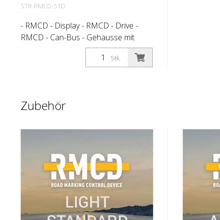
STR-RMCD-STD
- RMCD - Display - RMCD - Drive -
RMCD - Can-Bus - Gehäusse mit
Platine und Kabelbaum - RMCD -
Stk.
Drehgeber - M12 Kabeldose -
Deutsch-Stecker - RMCD -
Drucksensor
Zubehör