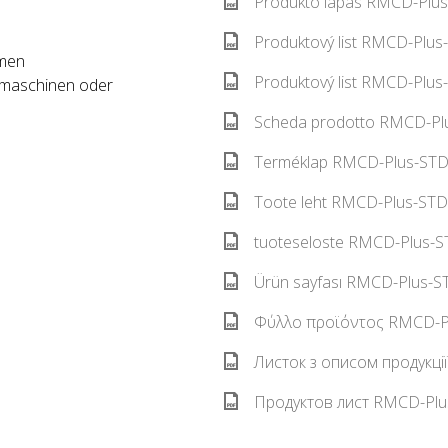
Produkto lapas RMCD-Plus
Produktový list RMCD-Plus
hmen
Produktový list RMCD-Plus
gsmaschinen oder
Scheda prodotto RMCD-Plu
Terméklap RMCD-Plus-STD 
Toote leht RMCD-Plus-STD 
tuoteseloste RMCD-Plus-ST
Ürün sayfası RMCD-Plus-ST
Φύλλο προϊόντος RMCD-Pl
Листок з описом продукці
Продуктов лист RMCD-Plus