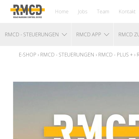
Home
Jobs
Team
Kontakt
RMCD - STEUERUNGEN
RMCD APP
RMCD Z
E-SHOP
›
RMCD - STEUERUNGEN
›
RMCD - PLUS +
›