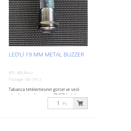
LED'LI 19 MM METAL BUZZER
BPL-400_Buzz
Package: Stk. (1Pc.)
Tabanca tetiklemesinin görsel ve sesli
olarak gösterilmesi için. RMCD Light'ın
hat/boşluk yardımını kullanması için
Pc.
uygundur.