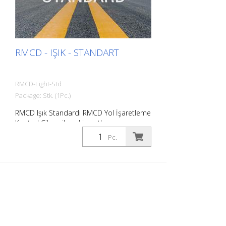
RMCD - IŞIK - STANDART
RMCD-Light-Std
Package: Stk. (1Pc.)
RMCD Işık Standardı RMCD Yol İşaretleme
Kontrol Cihazı ile yol işaretleme
makinelerini daha rahat çalıştırmak için
Pc.
tamamen yeni bir sistem geliştirdik. Artık
ölçüm tekerleği, silindir hız göstergesi,
döner metre veya katlanır cetvel ile ölçüm
yapmaya gerek yok RMCD-Light bunu sizin
için yapar! Diğer faaliyetler için
kullanabileceğiniz değerli çalışma
zamanından tasarruf edersiniz. Kontrol
etmek için - Hız - Havasız veya hava
püskürtmeli sistemlerin basıncı -