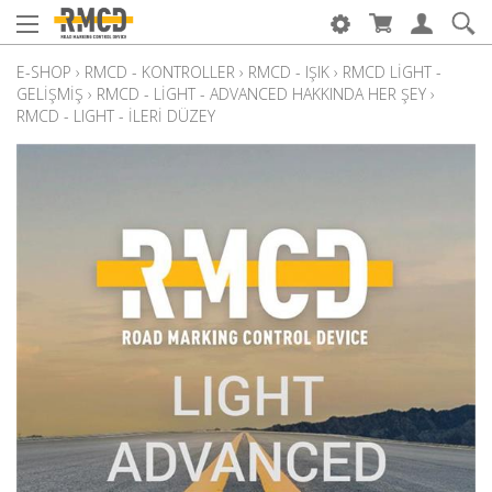
E-SHOP
›
RMCD - KONTROLLER
›
RMCD - IŞIK
›
RMCD LIGHT -
GELIŞMIŞ
›
RMCD - LIGHT - ADVANCED HAKKINDA HER ŞEY
›
RMCD - LIGHT - İLERI DÜZEY