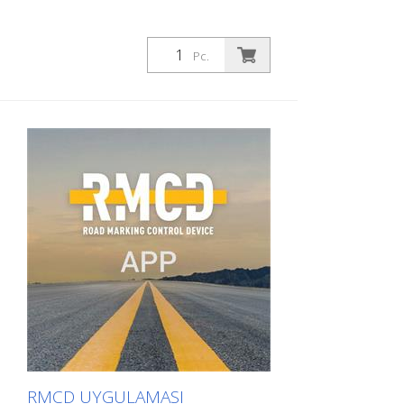
Görselleştirme yazılımı ve hesaplama
sonrası programı - Özelleştirilebilir
verilerle Google Haritalar'da çıktı RMCD
ayrıca özel etiket olarak da mevcuttur! -
Pc.
Bir markalama şirketi olarak kişisel
markalaşmanız için - Markalama
makineleri üreticisi veya satıcısı olarak
markalaşmanız için
RMCD UYGULAMASI