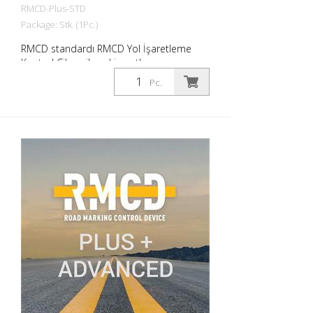
RMCD-Plus-STD
Package: Stk. (1Pc.)
RMCD standardı RMCD Yol İşaretleme
Kontrol Cihazı ile yol işaretleme
makinelerini daha rahat çalıştırmak için
Pc.
tamamen yeni bir sistem geliştirdik. RMCD
CAN veri yolu sistemi bunun temelini
oluşturuyor. Sezgisel kullanım elemanı
olan RMCD-Drive ile birlikte, ilgili tüm
bilgileri yüksek çözünürlüklü ekranda
okuyabilir veya basitçe girebilirsiniz.
Tamamen yeni bir kullanıcı arayüzüne
(RMCD arayüzü) ek olarak, ek işlevler de
ekledik. Çalışma sırasında hat veya boşluk
uzunluklarının değiştirilmesi gibi. Servisler
için bir hatırlatma fonksiyonu ve çok daha
fazlası. RMCD Standardının Avantajları: -
RMCD-Yol İşaretleme Kontrol Cihazı -
Standart - RMCD-Drive (benzersiz
kullanım) - RMCD arayüzü (modern, renkli
kullanıcı arayüzü) - RMCD CAN veri yolu - 5