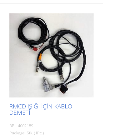
RMCD IŞIĞI IÇIN KABLO
DEMETI
BPL-4002189
Package: Stk. (1Pc.)