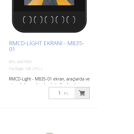
RMCD-LIGHT EKRANI - M835-
01
BPL-4001905
Package: Stk. (1Pc.)
RMCD-Light - M835-01 ekran, araçlarda ve
otoyol dışı makinelerde kullanılmak üzere
tasarlanmış 3,5 inçlik programlanabilir bir
Pc.
ekrandır. DSEM835 kullanıcıya olağanüstü
esneklik sunar. DSEM835, CODESYS 3.5 ile
yapılandırılmıştır. Ürünün temel özellikleri
şunlardır: Çok işlevli girişler, esnek çıkışlar,
ısıtmalı optik olarak bağlanmış ekran ve
Tier 4F Stage 5 motorlar için destek.