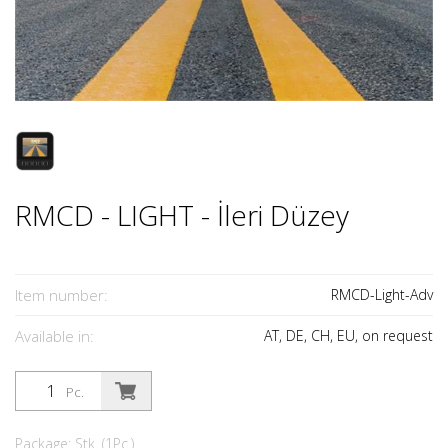
RMCD - LIGHT - İleri Düzey
Item number:
RMCD-Light-Adv
Available in:
AT, DE, CH, EU, on request
Pc.
Package: Stk. (1Pc.)