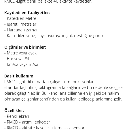
RMCD-Light dahili bellekte 40 aktivite kaydeder.
Kaydedilen faaliyetler:
- Katedilen Metre
- İşaretli metreler
- Harcanan zaman
- Kat edilen vuruş sayısı (vuruş/boşluk desteğine göre)
Ölçümler ve birimler:
- Metre veya ayak
- Bar veya PSI
- km/sa veya m/sa
Basit kullanım
RMCD Light dil olmadan çalışır. Tüm fonksiyonlar
standartlaştırılmış piktogramlarla sağlanır ve bu nedenle sezgisel
olarak çalıştırılabilir. Bu, kendi ana dillerine en iyi şekilde hakim
olmayan çalışanlar tarafından da kullanılabileceği anlamına gelir.
Özellikler:
- Renkli ekran
- RMCD - artımlı enkoder
- RMCD - aktivite kaydı için temassız sensör