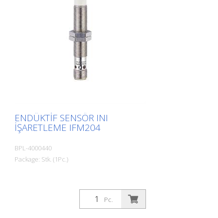
ENDÜKTIF SENSÖR INI
IŞARETLEME IFM204
BPL-4000440
Package: Stk. (1Pc.)
Pc.