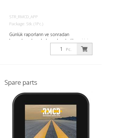
STR_RMCD_APP
Package: Stk. (1Pc.)
Günlük raporların ve sonradan
hesaplamaların kolayca kaydedilmesi için.
- web tabanlı uygulama - akıllı telefon /
Pc.
tablet / PC'de çalışır - ihtiyaçlarınıza göre
uyarlanabilir - Ürünleriniz ve faaliyetleriniz
için görseller ekleyin - Çalışma raporunuza
şantiyeden çekilmiş görseller ekleyin -
Çalışma raporunuzu şantiyedeyken
Spare parts
DİJİTAL olarak hazırlayın - Çalışma
raporunuzu şantiyeden PDF olarak
gönderin - Unutulan faaliyetlerin riskini
azaltır - Daha hızlı faturalandırma
sayesinde likiditeyi artırır - Hızınızla
müşterilerinizi etkileyin Intertraffic 2026
fuarında Zirocco Standı 07.407'de
tanıtılacaktır.