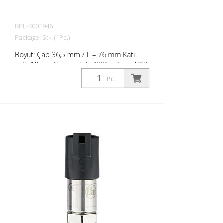
BPL-4001946
Package: Stk. (1Pc.)
Boyut: Çap 36,5 mm / L = 76 mm Katı
şaft: 10mm Çözünürlük: 4096 adım, r4096
devir, 24 bit; IP68; IP 69K toplama
Pc.
tekerleği olmadan