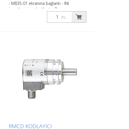
- M835-01 ekranına bağlantı - INI
işaretleyicisine bağlantı - Basınç
sensörüne bağlantı - Döner enkodere
Pc.
bağlantı - Güç kaynağına bağlantı RMCD-
Light için uygundur
RMCD KODLAYICI