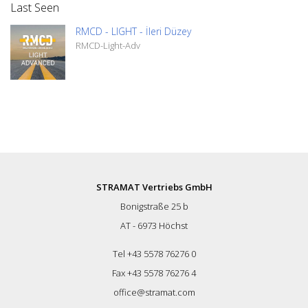
Last Seen
RMCD - LIGHT - İleri Düzey
RMCD-Light-Adv
STRAMAT Vertriebs GmbH
Bonigstraße 25 b
AT - 6973 Höchst
Tel +43 5578 76276 0
Fax +43 5578 76276 4
office@stramat.com