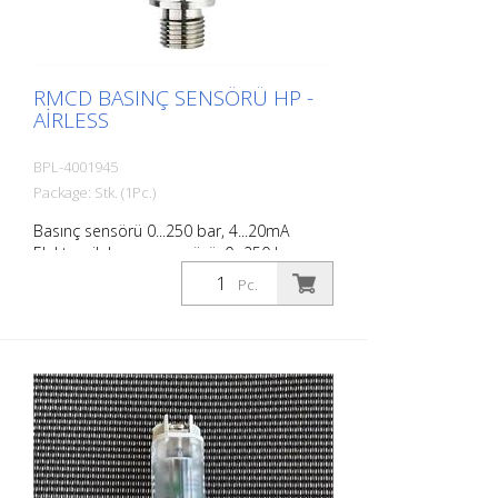
RMCD BASINÇ SENSÖRÜ HP -
AIRLESS
BPL-4001945
Package: Stk. (1Pc.)
Basınç sensörü 0...250 bar, 4...20mA
Elektronik basınç sensörü; 0...250 bar;
0...3625 psi; 1/4'' dış dişli rAnalog sinyal;
Pc.
4...20 mA DEUTSCH konektörü (DT04-3P)