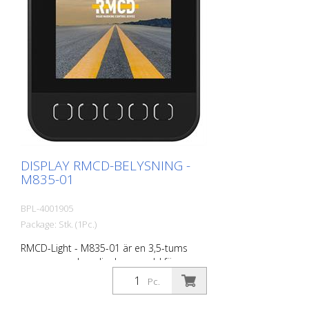
DISPLAY RMCD-BELYSNING -
M835-01
BPL-4001905
Package: Stk. (1Pc.)
RMCD-Light - M835-01 är en 3,5-tums
programmerbar display avsedd för
användning i fordon och terrängmaskiner.
Pc.
DSEM835 erbjuder användaren
enastående flexibilitet. DSEM835 är