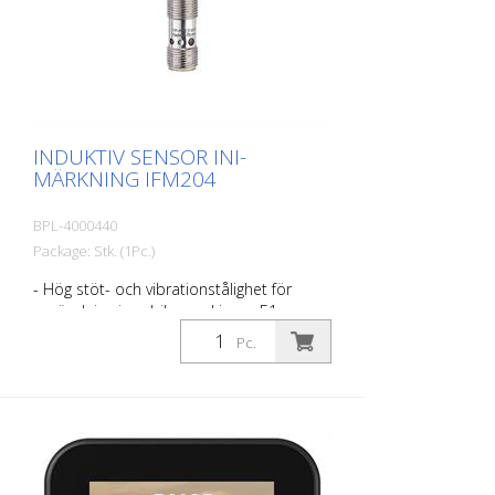
INDUKTIV SENSOR INI-
MÄRKNING IFM204
BPL-4000440
Package: Stk. (1Pc.)
- Hög stöt- och vibrationstålighet för
användning i mobila maskiner - E1-
typgodkännande av Federal Motor
Pc.
Transport Authority - Hög bullerimmunitet
- Brett drifttemperatur- och
driftspänningsintervall - Hög täthet för
kraven i tuffa miljöförhållanden Lämplig
för RMCD-Light