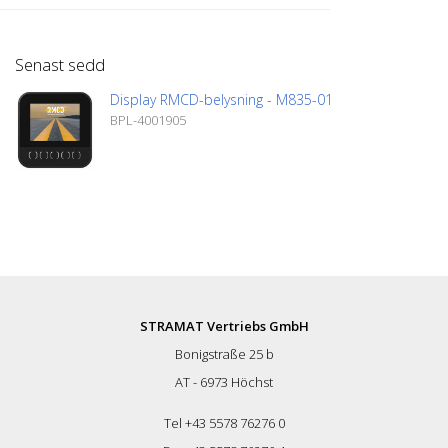
konfigurerad med CODESYS 3.5. Viktiga
egenskaper hos produkten inkluderar:
Multifunktionella ingångar, flexibla
Senast sedd
utgångar, uppvärmd optiskt bunden
display och stöd för Tier 4F steg 5-
Display RMCD-belysning - M835-01
motorer.
BPL-4001905
STRAMAT Vertriebs GmbH
Bonigstraße 25 b
AT - 6973 Höchst
Tel +43 5578 76276 0