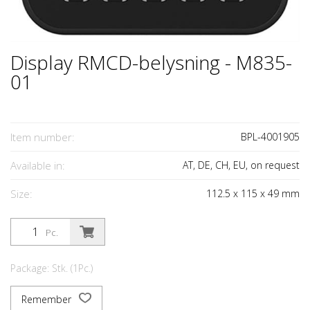
Display RMCD-belysning - M835-
01
Item number:
BPL-4001905
Available in:
AT, DE, CH, EU, on request
Size:
112.5
x
115
x
49
mm
Pc.
Package: Stk. (1Pc.)
Remember