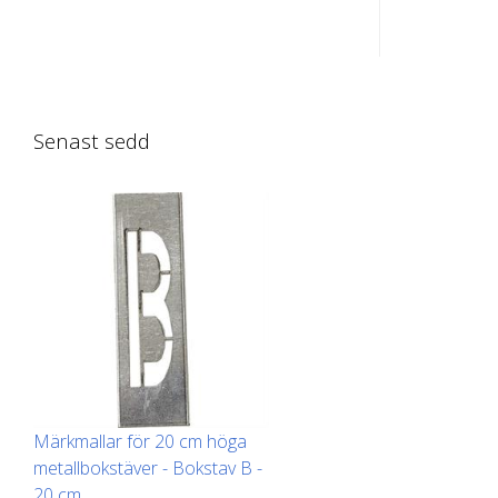
för enkel applicering. Den exakta
för enkel 
vikten för varje mall beror på
vikten för 
storleken.
storleken.
Senast sedd
Märkmallar för 20 cm höga
metallbokstäver - Bokstav B -
20 cm