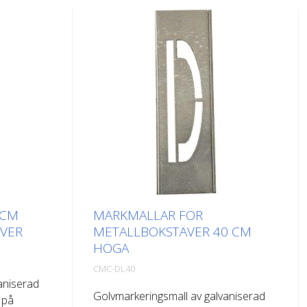
 CM
MÄRKMALLAR FÖR
VER
METALLBOKSTÄVER 40 CM
HÖGA
CMC-DL40
aniserad
Golvmarkeringsmall av galvaniserad
 på