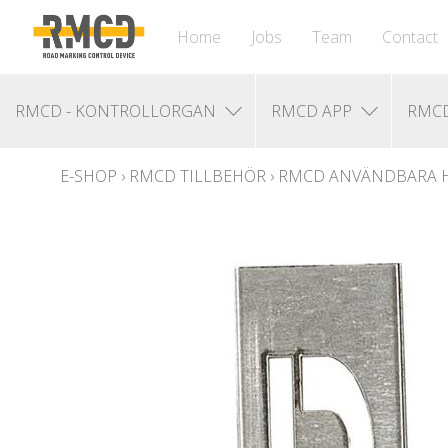
Home
Jobs
Team
Contact
RMCD - KONTROLLORGAN
RMCD APP
RMCD
E-SHOP
›
RMCD TILLBEHÖR
›
RMCD ANVÄNDBARA 