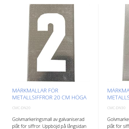
MÄRKMALLAR FÖR
MÄRKMA
METALLSIFFROR 20 CM HÖGA
METALLS
CMC-DN20
CMC-DN30
Golvmarkeringsmall av galvaniserad
Golvmarker
plåt för siffror. Uppböjd på långsidan
plåt för si