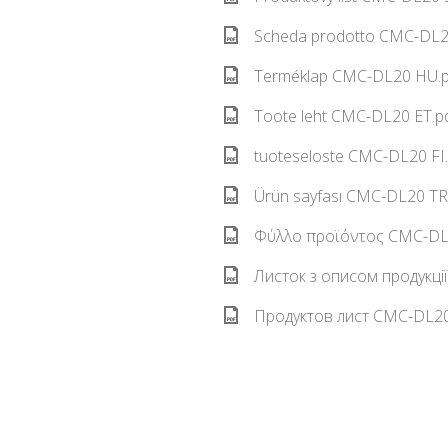
Scheda prodotto CMC-DL20
Terméklap CMC-DL20 HU.p
Toote leht CMC-DL20 ET.pd
tuoteseloste CMC-DL20 FI.
Ürün sayfası CMC-DL20 TR.
Φύλλο προϊόντος CMC-DL2
Листок з описом продукці
Продуктов лист CMC-DL20