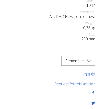
Model:
1047
Available in:
AT, DE, CH, EU, on request
Weight:
0,38
kg
Size:
200
mm
Remember
Print
Request for this article ›