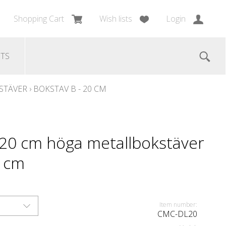
Shopping Cart
Wish lists
Login
TS
STÄVER
›
BOKSTAV B - 20 CM
 20 cm höga metallbokstäver
0 cm
Item number:
CMC-DL20