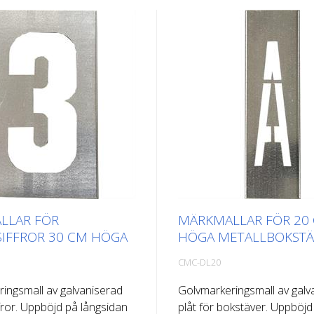
LLAR FÖR
MÄRKMALLAR FÖR 20
IFFROR 30 CM HÖGA
HÖGA METALLBOKSTÄ
CMC-DL20
ingsmall av galvaniserad
Golvmarkeringsmall av galv
ffror. Uppböjd på långsidan
plåt för bokstäver. Uppböjd