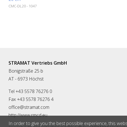
CMC-DL20 - 1047
STRAMAT Vertriebs GmbH
Bonigstraße 25 b
AT - 6973 Höchst
Tel +43 5578 76276 0
Fax +43 5578 76276 4
office@stramat.com
http://www.rmcd.eu
In order to give you the best possible experience, this webs