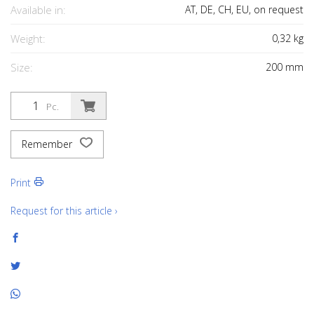
Available in:
AT, DE, CH, EU, on request
Weight:
0,32
kg
Size:
200
mm
Pc.
Remember
Print
Request for this article ›