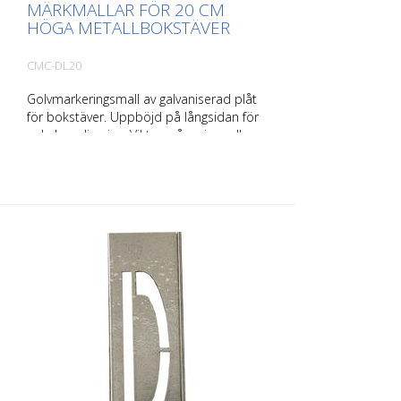
MÄRKMALLAR FÖR 20 CM
HÖGA METALLBOKSTÄVER
CMC-DL20
Golvmarkeringsmall av galvaniserad plåt
för bokstäver. Uppböjd på långsidan för
enkel applicering. Vikten på varje mall
beror på dess storlek.