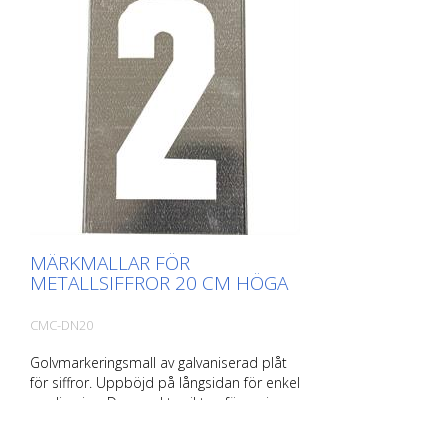
MÄRKMALLAR FÖR
METALLSIFFROR 20 CM HÖGA
CMC-DN20
Golvmarkeringsmall av galvaniserad plåt
för siffror. Uppböjd på långsidan för enkel
applicering. Den exakta vikten för varje
mall beror på storleken.