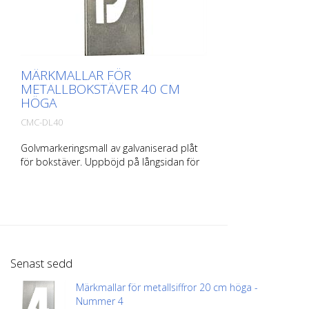
MÄRKMALLAR FÖR
METALLBOKSTÄVER 40 CM
HÖGA
CMC-DL40
Golvmarkeringsmall av galvaniserad plåt
för bokstäver. Uppböjd på långsidan för
enkel applicering. Den exakta vikten för
varje mall beror på storleken.
Senast sedd
Märkmallar för metallsiffror 20 cm höga -
Nummer 4