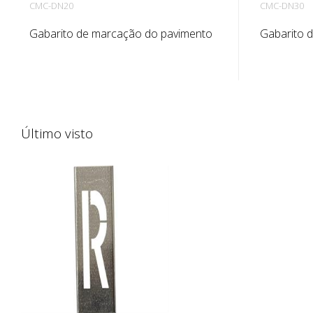
CMC-DN20
CMC-DN30
Gabarito de marcação do pavimento
Gabarito 
em chapa galvanizada para números.
em chapa 
Dobrado no lado comprido para
Dobrado n
facilitar a aplicação. O peso exato de
facilitar a
cada gabarito depende do tamanho.
cada gaba
Último visto