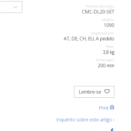
Número do artigo:
CMC-DL20-SET
Modelo:
1090
Disponível em:
AT, DE, CH, EU, A pedido
Peso:
3,8
kg
Dimensões:
200
mm
Lembre-se
Print
Inquérito sobre este artigo ›