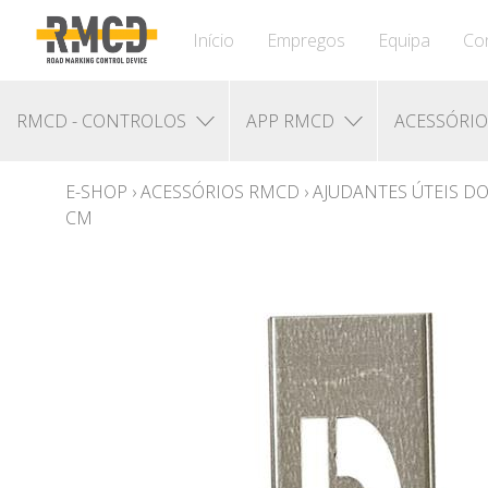
Início
Empregos
Equipa
Co
RMCD - CONTROLOS
APP RMCD
ACESSÓRI
E-SHOP
›
ACESSÓRIOS RMCD
›
AJUDANTES ÚTEIS D
CM