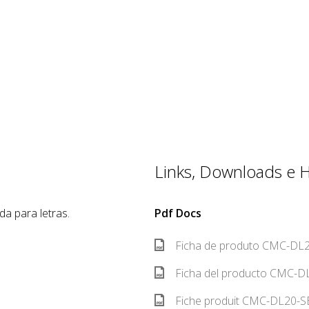
Links, Downloads e Hi
a para letras.
Pdf Docs
Ficha de produto CMC-DL2
Ficha del producto CMC-DL
Fiche produit CMC-DL20-SE