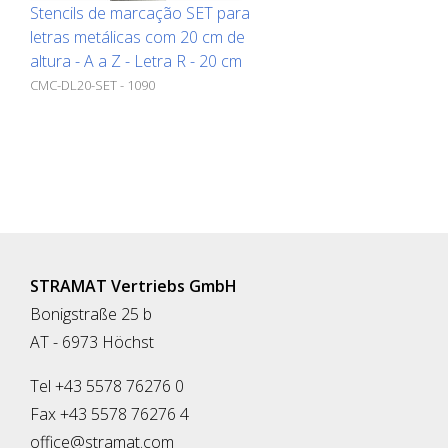
Stencils de marcação SET para
letras metálicas com 20 cm de
altura - A a Z - Letra R - 20 cm
CMC-DL20-SET - 1090
STRAMAT Vertriebs GmbH
Bonigstraße 25 b
AT - 6973 Höchst
Tel +43 5578 76276 0
Fax +43 5578 76276 4
office@stramat.com