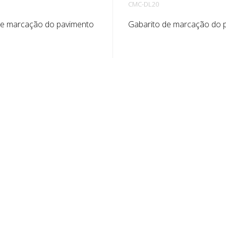
CMC-DL20
de marcação do pavimento
Gabarito de marcação do 
galvanizada para números.
em chapa galvanizada para 
o lado comprido para
Dobrado no lado comprido
 aplicação. O peso exato de
facilitar a aplicação. O pes
rito depende do tamanho.
gabarito depende do seu 