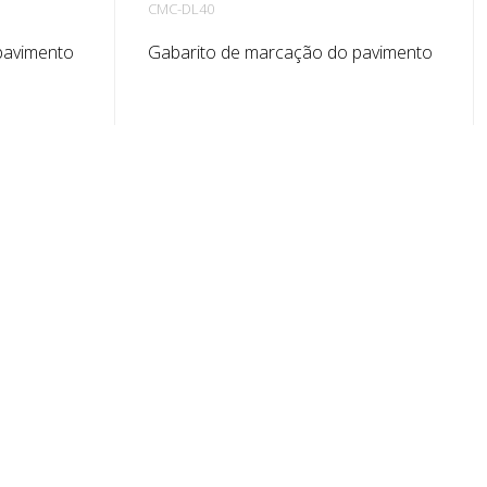
CMC-DL40
pavimento
Gabarito de marcação do pavimento
letras.
em chapa galvanizada para letras.
 para
Dobrado no lado comprido para
o de cada
facilitar a aplicação. O peso exato de
tamanho.
cada gabarito depende do tamanho.