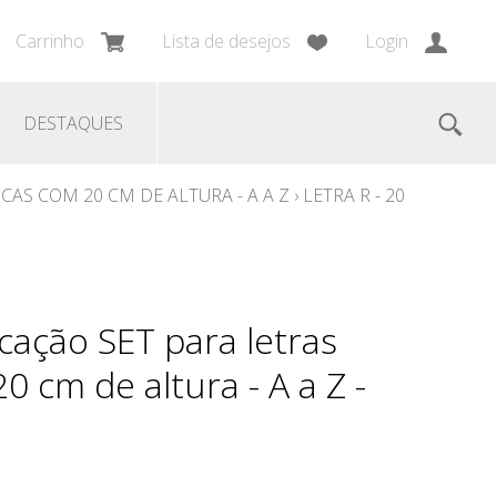
Carrinho
Lista de desejos
Login
DESTAQUES
AS COM 20 CM DE ALTURA - A A Z
›
LETRA R - 20
cação SET para letras
0 cm de altura - A a Z -