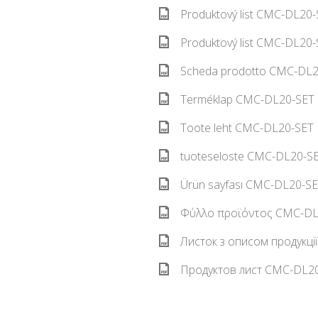
Produktový list CMC-DL20-
Produktový list CMC-DL20-
Scheda prodotto CMC-DL20
Terméklap CMC-DL20-SET 
Toote leht CMC-DL20-SET E
tuoteseloste CMC-DL20-SET
Ürün sayfası CMC-DL20-SET
Φύλλο προϊόντος CMC-DL2
Листок з описом продукці
Продуктов лист CMC-DL20