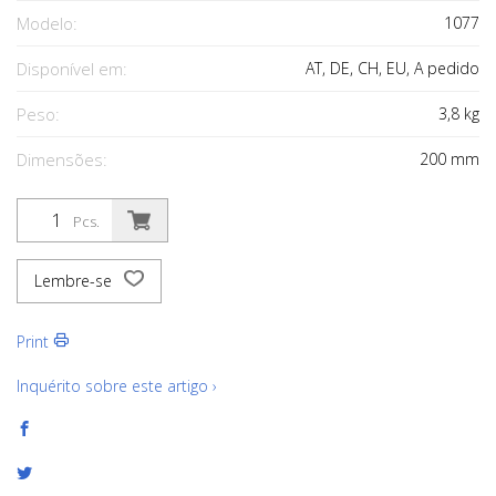
Modelo:
1077
Disponível em:
AT, DE, CH, EU, A pedido
Peso:
3,8
kg
Dimensões:
200
mm
Pcs.
Lembre-se
Print
Inquérito sobre este artigo ›