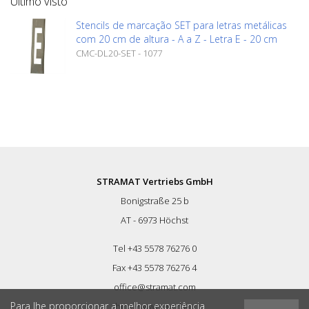
Último visto
Stencils de marcação SET para letras metálicas
com 20 cm de altura - A a Z - Letra E - 20 cm
CMC-DL20-SET - 1077
STRAMAT Vertriebs GmbH
Bonigstraße 25 b
AT - 6973 Höchst
Tel +43 5578 76276 0
Fax +43 5578 76276 4
office@stramat.com
Para lhe proporcionar a melhor experiência
http://www.rmcd.eu