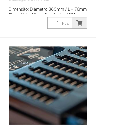
Dimensão: Diâmetro 36,5mm / L = 76mm
Eixo sólido: 10mm Resolução: 4096
passos, r4096 rotações, 24 bit; IP68; IP
Pcs.
69K sem roda pick-up