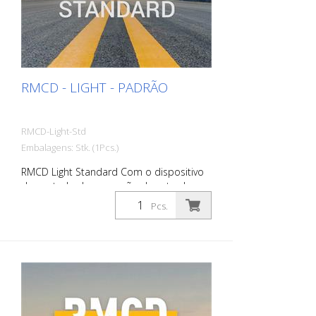
RMCD - LIGHT - PADRÃO
RMCD-Light-Std
Embalagens: Stk. (1Pcs.)
RMCD Light Standard Com o dispositivo
de controlo de marcação de estradas
RMCD, desenvolvemos um sistema
Pcs.
completamente novo para operar
máquinas de marcação de estradas com
maior comodidade. Já não é necessário
medir com uma roda de medição, um
rolo de velocímetro, um rolo métrico ou
uma régua dobrável O RMCD-Light faz
isso por si! Poupa tempo de trabalho
valioso, que pode ser utilizado para