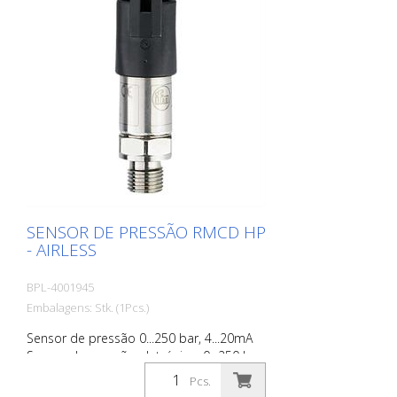
SENSOR DE PRESSÃO RMCD HP
- AIRLESS
BPL-4001945
Embalagens: Stk. (1Pcs.)
Sensor de pressão 0...250 bar, 4...20mA
Sensor de pressão eletrónico; 0...250 bar;
0...3625 psi; Rosca externa de 1/4'' rSinal
Pcs.
analógico; 4...20 mA Conector DEUTSCH