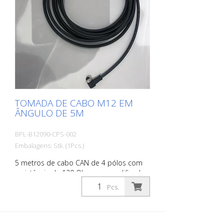
TOMADA DE CABO M12 EM
ÂNGULO DE 5M
BPL-B12090-CPS-002
Embalagens: Stk. (1Pcs.)
5 metros de cabo CAN de 4 pólos com
resistência de 120 Ohm para codificador
do RMCD - Dispositivo de Controlo de
Pcs.
Marcação Rodoviária