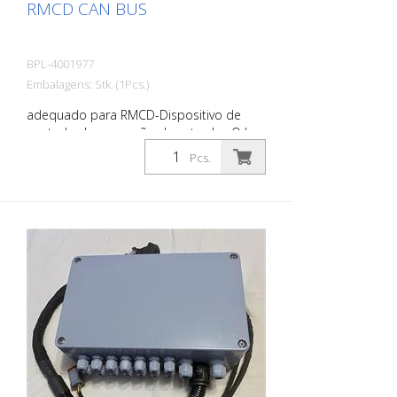
RMCD CAN BUS
BPL-4001977
Embalagens: Stk. (1Pcs.)
adequado para RMCD-Dispositivo de
controlo de marcação de estradas O bus
RMCD-CAN é um dispositivo de controlo
Pcs.
compacto. O módulo está protegido por
uma caixa compacta, robusta e
comprovada, especialmente concebida
para a indústria dos veículos todo-o-
terreno. - 30 entradas e saídas - 10
entradas analógicas - 4 entradas de
temporizador - 9 saídas PWM - 2 saídas
digitais - 6 saídas de tensão ratiométrica
- Caixa robusta e muito compacta -
Conector de 48 pinos à prova de água - 2
interfaces de bus CAN