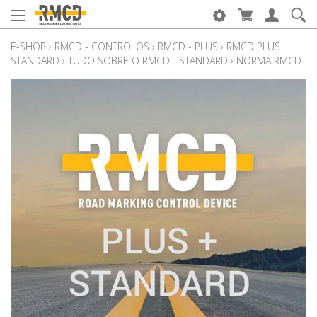
E-SHOP
›
RMCD - CONTROLOS
›
RMCD - PLUS
›
RMCD PLUS
STANDARD
›
TUDO SOBRE O RMCD - STANDARD
›
NORMA RMCD