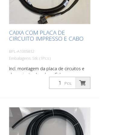
CAIXA COM PLACA DE
CIRCUITO IMPRESSO E CABO
BPL-A1005812
Embalagens: Stk. (1Pcs.)
Incl. montagem da placa de circuitos e
do conjunto de cabos. Cabo para
codificador fechado. Cabo para sensores
Pcs.
adicionais, módulo telemático e
atuadores.