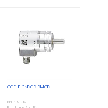
(DT04-3P)
CODIFICADOR RMCD
BPL-4001946
Embalagens: Stk. (1Pcs.)