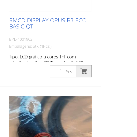
RMCD DISPLAY OPUS B3 ECO
BASIC QT
BPL-4001903
Embalagens: Stk. (1Pcs.)
Tipo: LCD gráfico a cores TFT com
retroiluminação LED Tamanho: 5, 108
mm (L) x 64,8 mm (A) Resolução: 800 x
Pcs.
480 px (WVGA), 15:9 Cores: 16,7 milhões
Brilho: tip. 800 cd/m² Rácio de contraste:
tip. 700:1 adequado para: RMCD
standard RMCD-Avançado RMCD-
Profissional