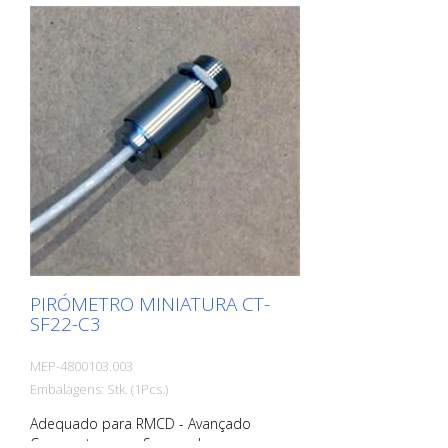
PIRÓMETRO MINIATURA CT-
SF22-C3
MEP-4800103.003
Embalagens: Stk. (1Pcs.)
Adequado para RMCD - Avançado
Composto por: - Sensor de aço