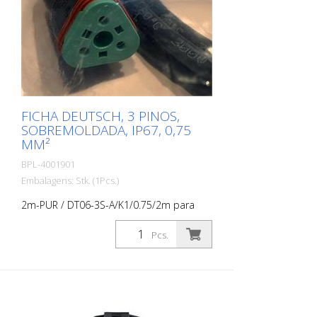
FICHA DEUTSCH, 3 PINOS,
SOBREMOLDADA, IP67, 0,75
MM²
BPL-4001901
Embalagens: Stk. (1Pcs.)
2m-PUR / DT06-3S-A/K1/0.75/2m para
sensor de pressão do RMCD - Dispositivo
de Controlo de Marcação Rodoviária
Pcs.