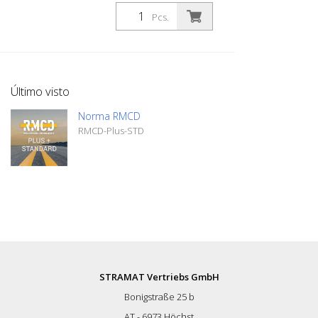
inoxidável incl. porca de montagem
Pcs.
(M12x1) - Cabo do sensor de 3 m -
Controlador com ecrã LCD e botões de
programação - Instruções de utilização
Último visto
Norma RMCD
RMCD-Plus-STD
STRAMAT Vertriebs GmbH
Bonigstraße 25 b
AT - 6973 Höchst