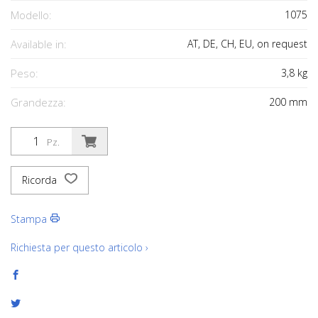
Modello:
1075
Available in:
AT, DE, CH, EU, on request
Peso:
3,8
kg
Grandezza:
200
mm
Pz.
Ricorda
Stampa
Richiesta per questo articolo ›