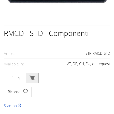
RMCD - STD - Componenti
Art. n.:
STR-RMCD-STD
Available in:
AT, DE, CH, EU, on request
Pz.
Ricorda
Stampa