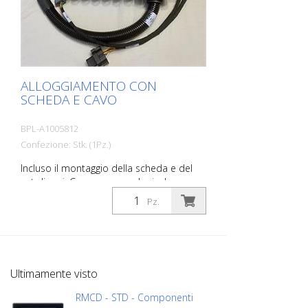
ALLOGGIAMENTO CON
SCHEDA E CAVO
BPL-A1005812
Confezione: Stk. (1Pz.)
Incluso il montaggio della scheda e del
set di cavi. Cavo per encoder incluso.
Cavo per sensori aggiuntivi, modulo
Pz.
telematico e attuatori.
Ultimamente visto
RMCD - STD - Componenti