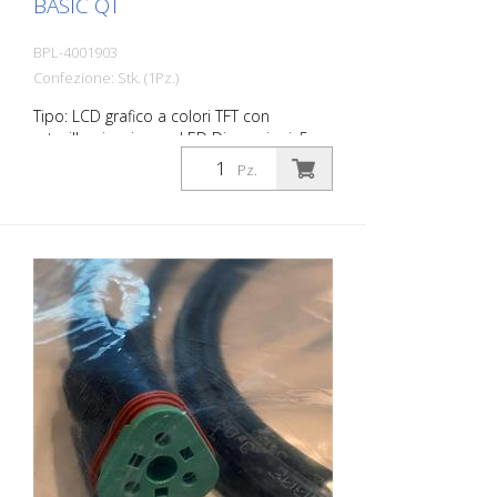
BASIC QT
BPL-4001903
Confezione: Stk. (1Pz.)
Tipo: LCD grafico a colori TFT con
retroilluminazione a LED Dimensioni: 5,
108 mm (L) x 64,8 mm (A) Risoluzione: 800
Pz.
x 480 px (WVGA), 15:9 Colori: 16,7 milioni
Luminosità: tipicamente 800 cd/m²
Rapporto di contrasto: tipico 700:1
adatto per: RMCD standard RMCD-
Avanzato RMCD-Professionale