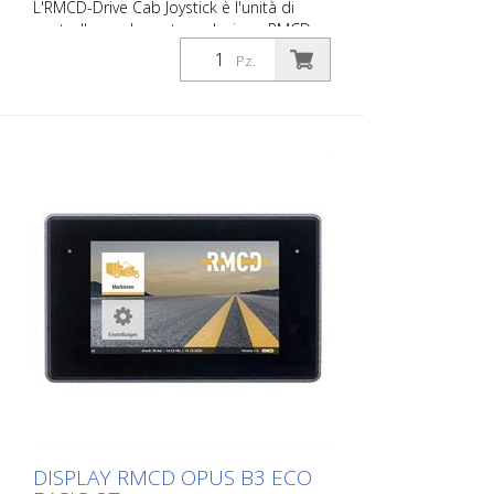
L'RMCD-Drive Cab Joystick è l'unità di
controllo per la vostra soluzione RMCD -
Indicatori e simboli a LED dimmerabili -
Pz.
Classe di protezione IP67 - Resistente alle
vibrazioni e agli urti - Temperatura di
esercizio da - 40° C a + 85° C - Durata:
fino a 500000 cicli di commutazione -
Possibili assegnazioni multiple di tasti -
Tensione di esercizio 6 - 30 V
DISPLAY RMCD OPUS B3 ECO