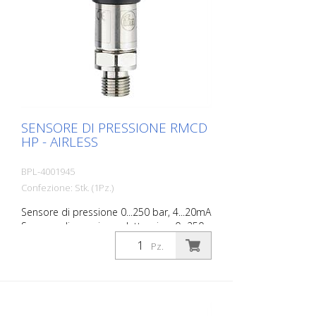
SENSORE DI PRESSIONE RMCD
HP - AIRLESS
BPL-4001945
Confezione: Stk. (1Pz.)
Sensore di pressione 0...250 bar, 4...20mA
Sensore di pressione elettronico; 0...250
bar; 0...3625 psi; filettatura esterna da 1/4
Pz.
rSegnale analogico; 4...20 mA Connettore
DEUTSCH (DT04-3P)