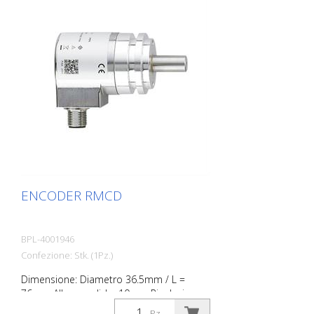
ENCODER RMCD
BPL-4001946
Confezione: Stk. (1Pz.)
Dimensione: Diametro 36.5mm / L =
76mm Albero solido: 10mm Risoluzione:
4096 passi, r4096 giri, 24 bit; IP68; IP 69K
Pz.