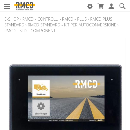
E-SHOP
›
RMCD - CONTROLLI
›
RMCD - PLUS
›
RMCD PLUS
STANDARD
›
RMCD STANDARD - KIT PER AUTOCONVERSIONE
›
RMCD - STD - COMPONENTI