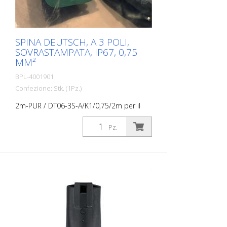
SPINA DEUTSCH, A 3 POLI,
SOVRASTAMPATA, IP67, 0,75
MM²
BPL-4001901
Confezione: Stk. (1Pz.)
2m-PUR / DT06-3S-A/K1/0,75/2m per il
sensore di pressione del dispositivo
RMCD (Road Marking Control Device).
Pz.