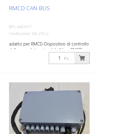
RMCD CAN BUS
BPL-4001977
Confezione: Stk. (1Pz.)
adatto per RMCD-Dispositivo di controllo
della segnaletica stradale Il bus RMCD-
CAN è un dispositivo di controllo
Pz.
compatto. Il modulo è protetto dal
collaudato e robusto alloggiamento
compatto appositamente progettato per
il settore dei veicoli fuoristrada. - 30
ingressi e uscite - 10 ingressi analogici - 4
ingressi timer - 9 uscite PWM - 2 uscite
digitali - 6 uscite di tensione
raziometriche - Alloggiamento robusto e
molto compatto - Connettore
impermeabile a 48 pin - 2 interfacce CAN
bus