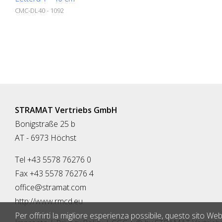
CMC-DL40 - 1092
STRAMAT Vertriebs GmbH
Bonigstraße 25 b
AT - 6973 Höchst
Tel +43 5578 76276 0
Fax +43 5578 76276 4
office@stramat.com
http://www.rmcd.eu
Per offrirti la migliore esperienza possibile, questo sito Web