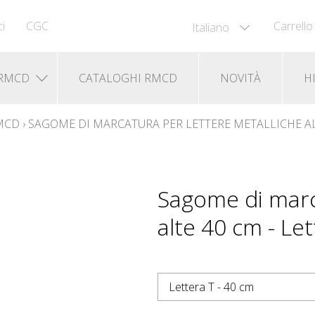
i
CGC
Carrello
Italiano
 RMCD
CATALOGHI RMCD
NOVITÀ
H
RMCD
›
SAGOME DI MARCATURA PER LETTERE METALLICHE A
Sagome di marc
alte 40 cm - Let
Lettera T - 40 cm