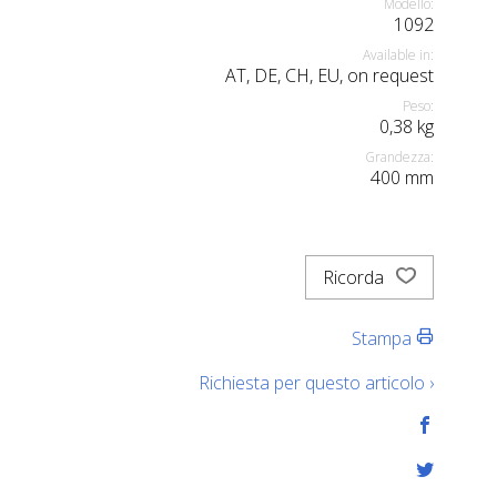
Modello:
1092
Available in:
AT, DE, CH, EU, on request
Peso:
0,38
kg
Grandezza:
400
mm
Ricorda
Stampa
Richiesta per questo articolo ›