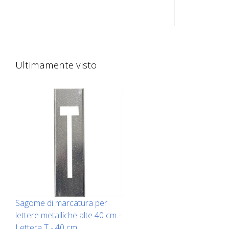
pavimento in lamiera zincata per
pavimento 
numeri. Piegata sul lato lungo per
numeri. Pi
facilitare l'applicazione. Il peso esatto
facilitare 
di ogni sagoma dipende dalle
di ogni sa
dimensioni.
dimensioni
Ultimamente visto
Sagome di marcatura per
lettere metalliche alte 40 cm -
Lettera T - 40 cm