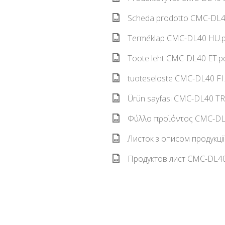
Scheda prodotto CMC-DL40
Terméklap CMC-DL40 HU.p
Toote leht CMC-DL40 ET.pd
tuoteseloste CMC-DL40 FI.
Ürün sayfası CMC-DL40 TR.
Φύλλο προϊόντος CMC-DL4
Листок з описом продукці
Продуктов лист CMC-DL40