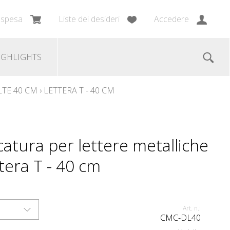
 spesa
Liste dei desideri
Accedere
IGHLIGHTS
LTE 40 CM
›
LETTERA T - 40 CM
atura per lettere metalliche
tera T - 40 cm
Art. n.:
CMC-DL40