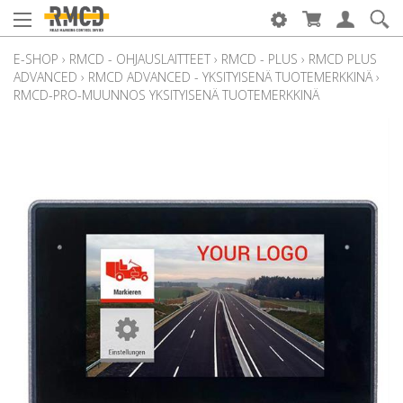
E-SHOP
›
RMCD - OHJAUSLAITTEET
›
RMCD - PLUS
›
RMCD PLUS
ADVANCED
›
RMCD ADVANCED - YKSITYISENÄ TUOTEMERKKINÄ
›
RMCD-PRO-MUUNNOS YKSITYISENÄ TUOTEMERKKINÄ