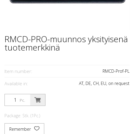
RMCD-PRO-muunnos yksityisenä
tuotemerkkinä
Item number:
RMCD-Prof-PL
Available in:
AT, DE, CH, EU, on request
Pc.
Package: Stk. (1Pc.)
Remember