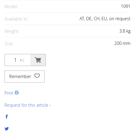
Model:
1091
Available in:
AT, DE, CH, EU, on request
Weight:
3,8
kg
Size:
200
mm
Pc.
Remember
Print
Request for this article ›