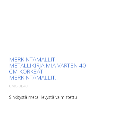
MERKINTÄMALLIT
METALLIKIRJAIMIA VARTEN 40
CM KORKEAT
MERKINTÄMALLIT.
CMC-DL40
Sinkitystä metallilevystä valmistettu
lattiamerkintämalli kirjaimia varten.
Pitkältä sivultaan ylöspäin taivutettu, jotta
levittäminen on helppoa. Kunkin mallin
tarkka paino riippuu koosta.