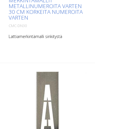
MERKINTÄMALLIT
METALLINUMEROITA VARTEN
30 CM KORKEITA NUMEROITA
VARTEN
CMC-DN30
Lattiamerkintämalli sinkitystä
metallilevystä numeroita varten. Pitkältä
sivultaan ylöspäin taivutettu, jotta
levittäminen on helppoa. Kunkin mallin
tarkka paino riippuu koosta.