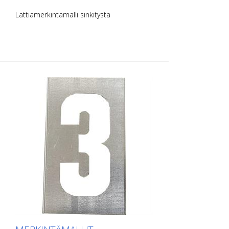
Lattiamerkintämalli sinkitystä
metallilevystä numeroita varten. Pitkältä
sivultaan ylöspäin taivutettu, jotta
levittäminen on helppoa. Kunkin mallin
tarkka paino riippuu koosta.