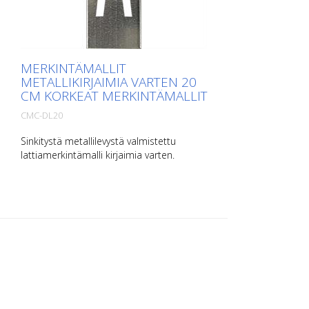
MERKINTÄMALLIT
METALLIKIRJAIMIA VARTEN 20
CM KORKEAT MERKINTÄMALLIT
CMC-DL20
Sinkitystä metallilevystä valmistettu
lattiamerkintämalli kirjaimia varten.
Pitkältä sivultaan ylöspäin taivutettu, jotta
levittäminen on helppoa. Kunkin mallin
paino riippuu sen koosta.