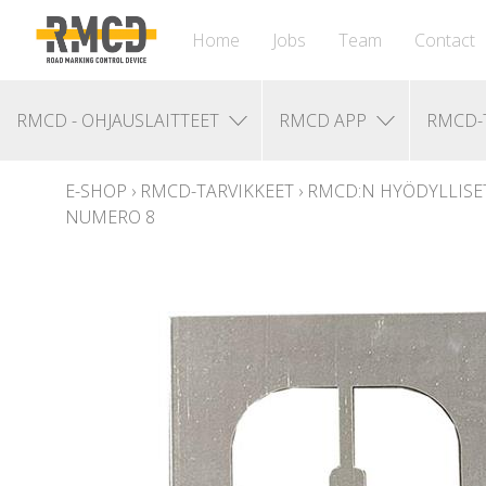
Home
Jobs
Team
Contact
RMCD - OHJAUSLAITTEET
RMCD APP
RMCD-
E-SHOP
›
RMCD-TARVIKKEET
›
RMCD:N HYÖDYLLISE
NUMERO 8