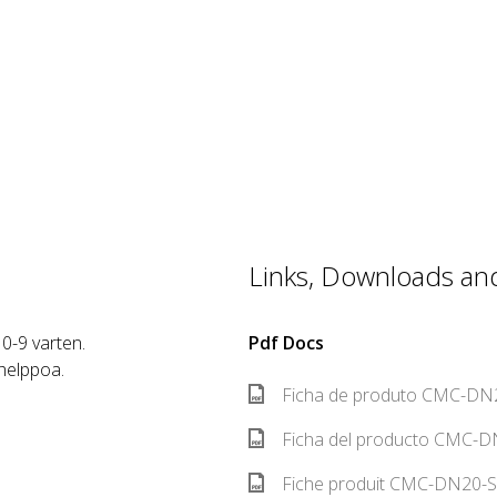
Links, Downloads and 
 0-9 varten.
Pdf Docs
 helppoa.
Ficha de produto CMC-DN2
Ficha del producto CMC-D
Fiche produit CMC-DN20-S