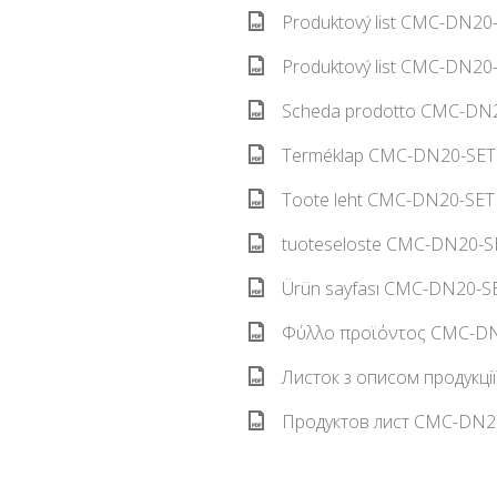
Produktový list CMC-DN20-
Produktový list CMC-DN20-
Scheda prodotto CMC-DN20
Terméklap CMC-DN20-SET 
Toote leht CMC-DN20-SET 
tuoteseloste CMC-DN20-SE
Ürün sayfası CMC-DN20-SE
Φύλλο προϊόντος CMC-DN2
Листок з описом продукці
Продуктов лист CMC-DN20