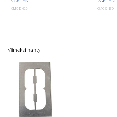
VARTEN
VARTEN
CMC-DN20
CMC-DN30
Lattiamerkintämalli sinkitystä
Lattiamerki
metallilevystä numeroita varten.
metallilev
Pitkältä sivultaan ylöspäin taivutettu,
Pitkältä si
jotta levittäminen on helppoa. Kunkin
jotta levi
mallin tarkka paino riippuu koosta.
mallin tark
Viimeksi nähty