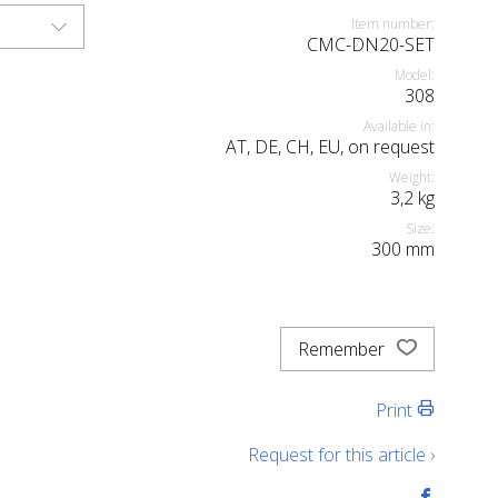
Item number:
CMC-DN20-SET
Model:
308
Available in:
AT, DE, CH, EU, on request
Weight:
3,2
kg
Size:
300
mm
Remember
Print
Request for this article ›