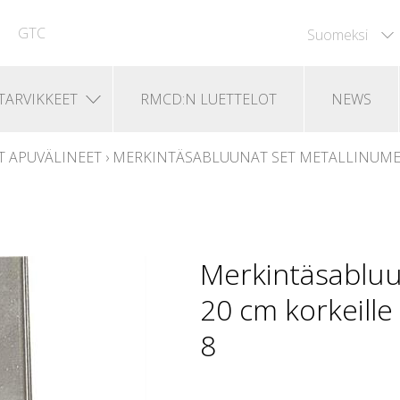
GTC
Suomeksi
TARVIKKEET
RMCD:N LUETTELOT
NEWS
T APUVÄLINEET
›
MERKINTÄSABLUUNAT SET METALLINUMERO
Merkintäsabluu
20 cm korkeille
8