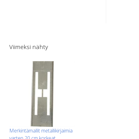
Lattiamerkintämalli sinkitystä
Lattiamerki
metallilevystä numeroita varten.
metallilev
Pitkältä sivultaan ylöspäin taivutettu,
Pitkältä si
jotta levittäminen on helppoa. Kunkin
jotta levi
mallin tarkka paino riippuu koosta.
mallin tark
Viimeksi nähty
Merkintämallit metallikirjaimia
varten 20 cm korkeat