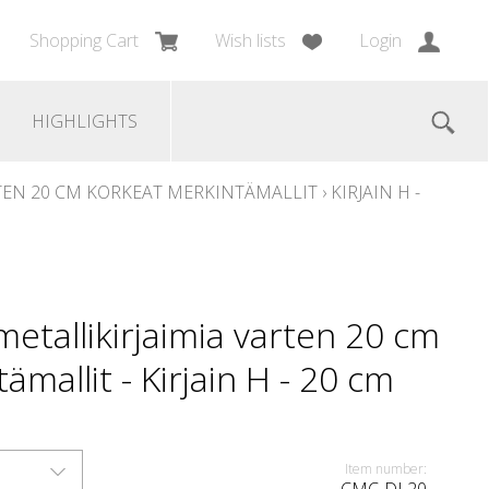
Shopping Cart
Wish lists
Login
HIGHLIGHTS
TEN 20 CM KORKEAT MERKINTÄMALLIT
›
KIRJAIN H -
metallikirjaimia varten 20 cm
mallit - Kirjain H - 20 cm
Item number: