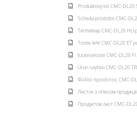
Produktový list CMC-DL20 
Scheda prodotto CMC-DL20
Terméklap CMC-DL20 HU.p
Toote leht CMC-DL20 ET.pd
tuoteseloste CMC-DL20 FI.
Ürün sayfası CMC-DL20 TR.
Φύλλο προϊόντος CMC-DL2
Листок з описом продукці
Продуктов лист CMC-DL20