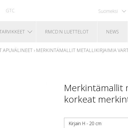
GTC
Suomeksi
TARVIKKEET
RMCD:N LUETTELOT
NEWS
T APUVÄLINEET
›
MERKINTÄMALLIT METALLIKIRJAIMIA VAR
Merkintämallit 
korkeat merkintä
Kirjain H - 20 cm