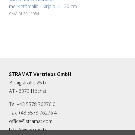
merkintämallit - Kirjain H - 20 cm
CMC-DL20 - 1054
STRAMAT Vertriebs GmbH
Bonigstraße 25 b
AT - 6973 Höchst
Tel +43 5578 76276 0
Fax +43 5578 76276 4
office@stramat.com
http://www.rmcd.eu