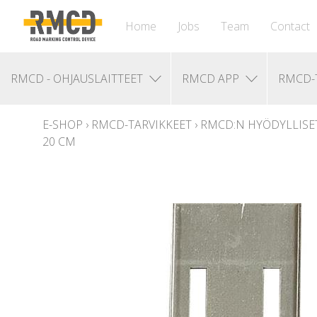
Home
Jobs
Team
Contact
RMCD - OHJAUSLAITTEET
RMCD APP
RMCD-
E-SHOP
›
RMCD-TARVIKKEET
›
RMCD:N HYÖDYLLISE
20 CM