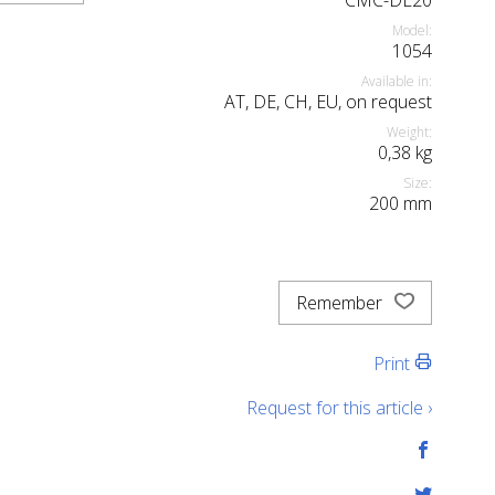
CMC-DL20
Model:
1054
Available in:
AT, DE, CH, EU, on request
Weight:
0,38
kg
Size:
200
mm
Remember
Print
Request for this article ›