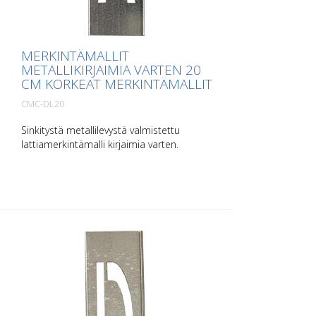
MERKINTÄMALLIT
METALLIKIRJAIMIA VARTEN 20
CM KORKEAT MERKINTÄMALLIT
CMC-DL20
Sinkitystä metallilevystä valmistettu
lattiamerkintämalli kirjaimia varten.
Pitkältä sivultaan ylöspäin taivutettu, jotta
levittäminen on helppoa. Kunkin mallin
paino riippuu sen koosta.