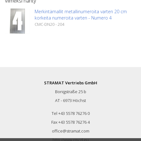
Viimeksi nähty
Merkintämallit metallinumeroita varten 20 cm
korkeita numeroita varten - Numero 4
CMC-DN20 - 204
STRAMAT Vertriebs GmbH
Bonigstraße 25 b
AT - 6973 Höchst
Tel +43 5578 76276 0
Fax +43 5578 76276 4
office@stramat.com
http://www.rmcd.eu