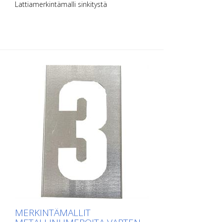
Lattiamerkintämalli sinkitystä
metallilevystä numeroita varten. Pitkältä
sivultaan ylöspäin taivutettu, jotta
levittäminen on helppoa. Kunkin mallin
tarkka paino riippuu koosta.
MERKINTÄMALLIT