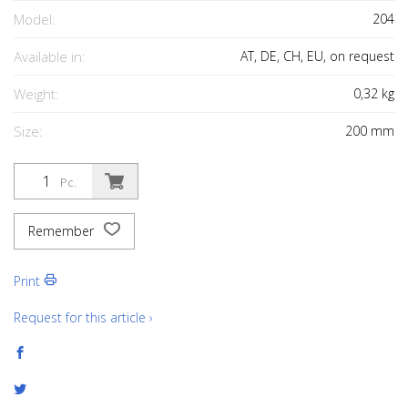
Model:
204
Available in:
AT, DE, CH, EU, on request
Weight:
0,32
kg
Size:
200
mm
Pc.
Remember
Print
Request for this article ›