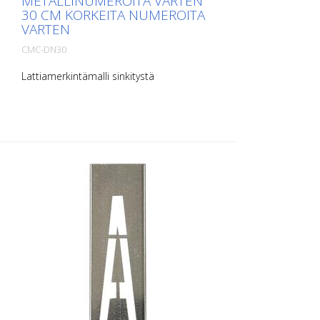
METALLINUMEROITA VARTEN
30 CM KORKEITA NUMEROITA
VARTEN
CMC-DN30
Lattiamerkintämalli sinkitystä
metallilevystä numeroita varten. Pitkältä
sivultaan ylöspäin taivutettu, jotta
levittäminen on helppoa. Kunkin mallin
tarkka paino riippuu koosta.