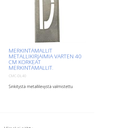
MERKINTÄMALLIT
METALLIKIRJAIMIA VARTEN 40
CM KORKEAT
MERKINTÄMALLIT.
CMC-DL40
Sinkitystä metallilevystä valmistettu
lattiamerkintämalli kirjaimia varten.
Pitkältä sivultaan ylöspäin taivutettu, jotta
levittäminen on helppoa. Kunkin mallin
tarkka paino riippuu koosta.