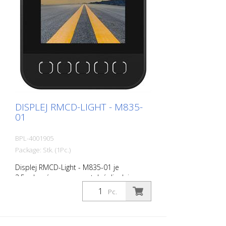
DISPLEJ RMCD-LIGHT - M835-
01
BPL-4001905
Package: Stk. (1Pc.)
Displej RMCD-Light - M835-01 je
3,5palcový programovatelný displej
určený pro použití ve vozidlech a
Pc.
terénních strojích. DSEM835 nabízí
uživateli mimořádnou flexibilitu. DSEM835
se konfiguruje pomocí CODESYS 3.5. Mezi