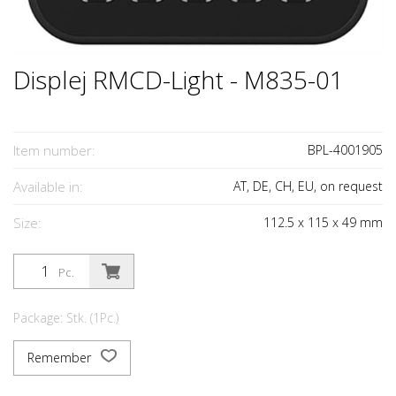
Displej RMCD-Light - M835-01
Item number:
BPL-4001905
Available in:
AT, DE, CH, EU, on request
Size:
112.5
x
115
x
49
mm
Pc.
Package: Stk. (1Pc.)
Remember