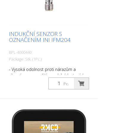
INDUKČNÍ SENZOR S
OZNAČENÍM INI IFM204
BPL-4000440
Package: Stk. (1Pc.)
- Vysoká odolnost proti nárazům a
vibracím pro použití v mobilních strojích -
Schválení typu E1 Spolkovým úřadem pro
Pc.
motorovou dopravu - Vysoká odolnost
proti hluku - Široký rozsah provozních
teplot a provozního napětí - Vysoká
těsnost pro požadavky náročných
podmínek prostředí Vhodné pro RMCD-
Light