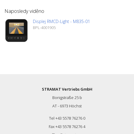
klíčové vlastnosti výrobku patří:
Multifunkční vstupy, flexibilní výstupy,
Naposledy viděno
vyhřívaný opticky spojený displej a
podpora motorů Tier 4F Stage 5.
Displej RMCD-Light - M835-01
BPL-4001905
STRAMAT Vertriebs GmbH
Bonigstraße 25 b
AT - 6973 Höchst
Tel +43 5578 76276 0
Fax +43 5578 76276 4