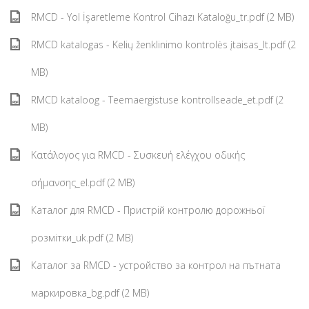
RMCD - Yol İşaretleme Kontrol Cihazı Kataloğu_tr.pdf (2 MB)
RMCD katalogas - Kelių ženklinimo kontrolės įtaisas_lt.pdf (2
MB)
RMCD kataloog - Teemaergistuse kontrollseade_et.pdf (2
MB)
Κατάλογος για RMCD - Συσκευή ελέγχου οδικής
σήμανσης_el.pdf (2 MB)
Каталог для RMCD - Пристрій контролю дорожньої
розмітки_uk.pdf (2 MB)
Каталог за RMCD - устройство за контрол на пътната
маркировка_bg.pdf (2 MB)