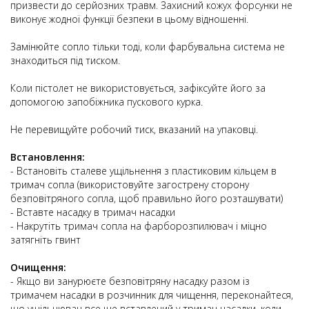
призвести до серйозних травм. Захисний кожух форсунки не
виконує жодної функції безпеки в цьому відношенні.
Замінюйте сопло тільки тоді, коли фарбувальна система не
знаходиться під тиском.
Коли пістолет не використовується, зафіксуйте його за
допомогою запобіжника пускового курка.
Не перевищуйте робочий тиск, вказаний на упаковці.
Встановлення:
- Встановіть сталеве ущільнення з пластиковим кільцем в
тримач сопла (використовуйте загострену сторону
безповітряного сопла, щоб правильно його розташувати)
- Вставте насадку в тримач насадки
- Накрутіть тримач сопла на фарборозпилювач і міцно
затягніть гвинт
Очищення:
- Якщо ви занурюєте безповітряну насадку разом із
тримачем насадки в розчинник для чищення, переконайтеся,
що ущільнювач все ще вставлений у тримач насадки, коли