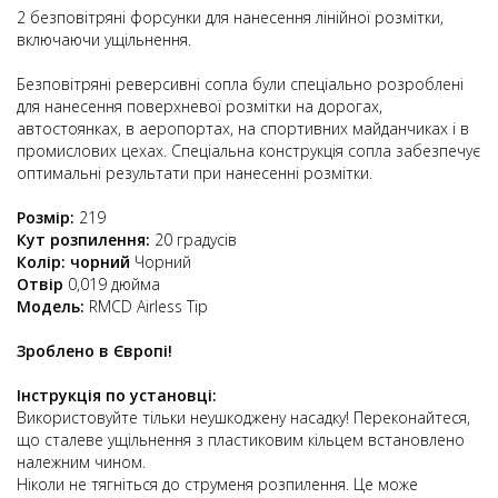
2 безповітряні форсунки для нанесення лінійної розмітки,
включаючи ущільнення.
Безповітряні реверсивні сопла були спеціально розроблені
для нанесення поверхневої розмітки на дорогах,
автостоянках, в аеропортах, на спортивних майданчиках і в
промислових цехах. Спеціальна конструкція сопла забезпечує
оптимальні результати при нанесенні розмітки.
Розмір:
219
Кут розпилення:
20 градусів
Колір: чорний
Чорний
Отвір
0,019 дюйма
Модель:
RMCD Airless Tip
Зроблено в Європі!
Інструкція по установці:
Використовуйте тільки неушкоджену насадку! Переконайтеся,
що сталеве ущільнення з пластиковим кільцем встановлено
належним чином.
Ніколи не тягніться до струменя розпилення. Це може