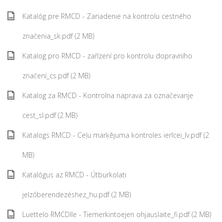
Katalóg pre RMCD - Zariadenie na kontrolu cestného
značenia_sk.pdf (2 MB)
Katalog pro RMCD - zařízení pro kontrolu dopravního
značení_cs.pdf (2 MB)
Katalog za RMCD - Kontrolna naprava za označevanje
cest_sl.pdf (2 MB)
Katalogs RMCD - Ceļu marķējuma kontroles ierīcei_lv.pdf (2
MB)
Katalógus az RMCD - Útburkolati
jelzőberendezéshez_hu.pdf (2 MB)
Luettelo RMCDlle - Tiemerkintoejen ohjauslaite_fi.pdf (2 MB)