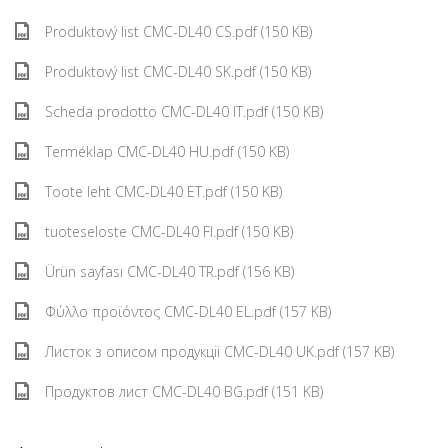
Produktový list CMC-DL40 CS.pdf (150 KB)
Produktový list CMC-DL40 SK.pdf (150 KB)
Scheda prodotto CMC-DL40 IT.pdf (150 KB)
Terméklap CMC-DL40 HU.pdf (150 KB)
Toote leht CMC-DL40 ET.pdf (150 KB)
tuoteseloste CMC-DL40 FI.pdf (150 KB)
Ürün sayfası CMC-DL40 TR.pdf (156 KB)
Φύλλο προϊόντος CMC-DL40 EL.pdf (157 KB)
Листок з описом продукції CMC-DL40 UK.pdf (157 KB)
Продуктов лист CMC-DL40 BG.pdf (151 KB)