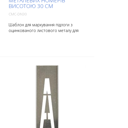
МЕТАЛЕВИХ НОМЕРІВ
ВИСОТОЮ 30 СМ
CMC-DN30
Шаблон для маркування підлоги з
оцинкованого листового металу для
нанесення номерів. Загнутий по довгій
стороні для зручності нанесення. Точна
вага кожного шаблону залежить від
розміру.