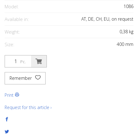
Model:
1086
Available in:
AT, DE, CH, EU, on request
Weight:
0,38
kg
Size:
400
mm
Pc.
Remember
Print
Request for this article ›