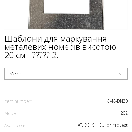
Шаблони для маркування
металевих номерів висотою
20 см - ????? 2.
????? 2.
Item number:
CMC-DN20
Model:
202
Available in:
AT, DE, CH, EU, on request