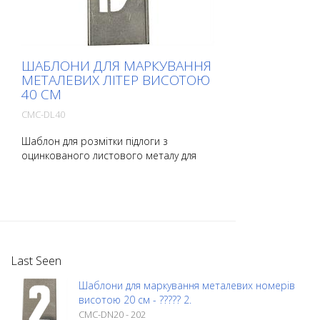
ШАБЛОНИ ДЛЯ МАРКУВАННЯ
МЕТАЛЕВИХ ЛІТЕР ВИСОТОЮ
40 СМ
CMC-DL40
Шаблон для розмітки підлоги з
оцинкованого листового металу для
літер. Загнутий по довгій стороні для
зручності нанесення. Точна вага
кожного шаблону залежить від розміру.
Last Seen
Шаблони для маркування металевих номерів
висотою 20 см - ????? 2.
CMC-DN20 - 202