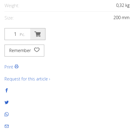
Weight:
0,32
kg
Size:
200
mm
Pc.
Remember
Print
Request for this article ›