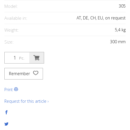
Model:
305
Available in:
AT, DE, CH, EU, on request
Weight:
5,4
kg
Size:
300
mm
Pc.
Remember
Print
Request for this article ›