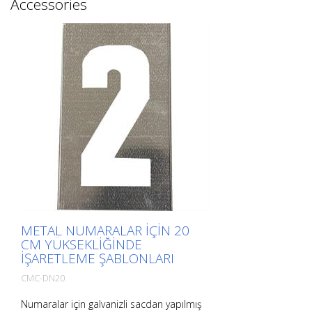
Accessories
METAL NUMARALAR IÇIN 20
CM YÜKSEKLIĞINDE
IŞARETLEME ŞABLONLARI
CMC-DN20
Numaralar için galvanizli sacdan yapılmış