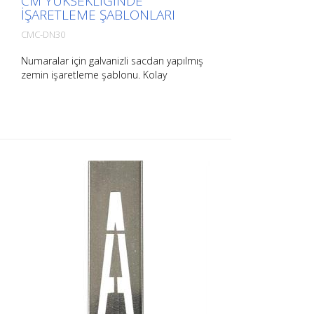
CM YÜKSEKLIĞINDE
IŞARETLEME ŞABLONLARI
CMC-DN30
Numaralar için galvanizli sacdan yapılmış
zemin işaretleme şablonu. Kolay
uygulama için uzun kenarından
bükülmüştür. Her bir şablonun tam ağırlığı
boyutuna bağlıdır.