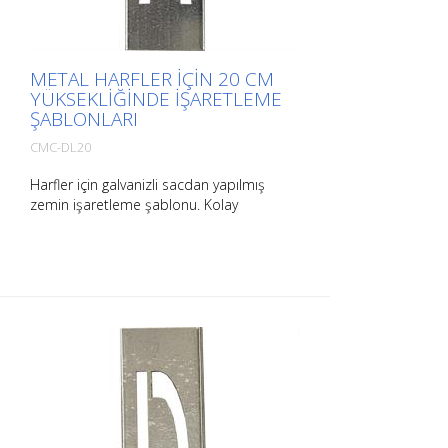
METAL HARFLER IÇIN 20 CM
YÜKSEKLIĞINDE IŞARETLEME
ŞABLONLARI
CMC-DL20
Harfler için galvanizli sacdan yapılmış
zemin işaretleme şablonu. Kolay
uygulama için uzun kenarından
bükülmüştür. Her bir şablonun ağırlığı
boyutuna bağlıdır.