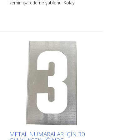
zemin işaretleme şablonu. Kolay
uygulama için uzun kenarından
bükülmüştür. Her bir şablonun tam ağırlığı
boyutuna bağlıdır.
METAL NUMARALAR IÇIN 30