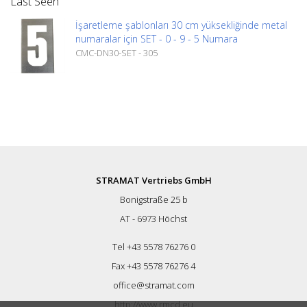
Last Seen
İşaretleme şablonları 30 cm yüksekliğinde metal
numaralar için SET - 0 - 9 - 5 Numara
CMC-DN30-SET - 305
STRAMAT Vertriebs GmbH
Bonigstraße 25 b
AT - 6973 Höchst
Tel +43 5578 76276 0
Fax +43 5578 76276 4
office@stramat.com
http://www.rmcd.eu