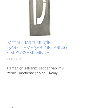
METAL HARFLER IÇIN
IŞARETLEME ŞABLONLARI 40
CM YÜKSEKLIĞINDE
CMC-DL40
Harfler için galvanizli sacdan yapılmış
zemin işaretleme şablonu. Kolay
uygulama için uzun kenarından
bükülmüştür. Her bir şablonun tam ağırlığı
boyutuna bağlıdır.